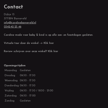
Contact
Dijkje 13
3771BN Barneveld
info@carolinebarneveld.nl
0342-42 23 46
Caroline mode voor baby & kind is op alle zon- en feestdagen gesloten.
Virtuele tour door de winkel --> Klik hier
Review schrijven over onze winkel? Klik hier
Openingstijden
Maandag
Gesloten
Dinsdag
09:30 - 17:30
Woensdag
09:30 - 17:30
Donderdag
09:30 - 17:30
Vrijdag
09:30 - 17:30 / 18:30 - 21:00
Zaterdag
09:30 - 17:00
Zondag
Gesloten