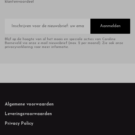
klantenvoordeel
E-
mailadres
Aanmelden
Blijf op de hoogte van al het moois en speciale acties van Caroline
Barneveld via onze e-mail nieuwsbrief (max. 2 per maand). Zie ook onze
privacyverklaring voor meer informatie.
Footer
Algemene voorwaarden
Leveringsvoorwaarden
Privacy Policy