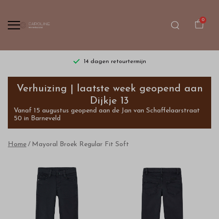
0
14 dagen retourtermijn
Mayoral
Verhuizing | laatste week geopend aan
Broek
Dijkje 13
Vanaf 15 augustus geopend aan de Jan van Schaffelaarstraat
Regular
50 in Barneveld
Fit
Home
Mayoral Broek Regular Fit Soft
Soft
-
Bestel