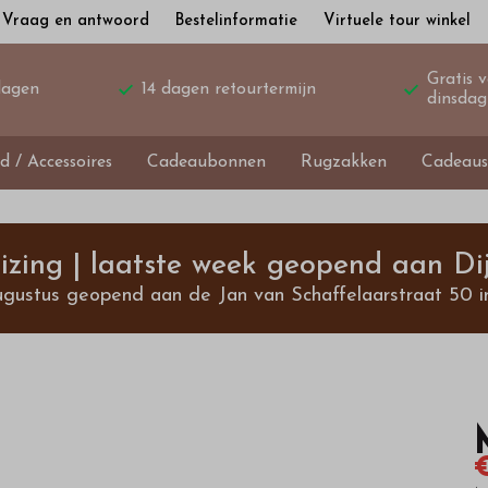
Vraag en antwoord
Bestelinformatie
Virtuele tour winkel
Gratis 
dagen
14 dagen retourtermijn
dinsdag
d / Accessoires
Cadeaubonnen
Rugzakken
Cadeaus
izing | laatste week geopend aan Dij
ugustus geopend aan de Jan van Schaffelaarstraat 50 i