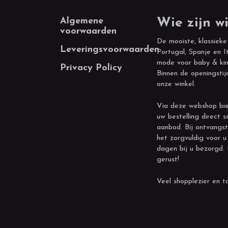
Footer
Algemene
Wie zijn wi
voorwaarden
De mooiste, klassieke
Leveringsvoorwaarden
Portugal, Spanje en It
mode voor baby & kin
Privacy Policy
Binnen de openingstij
onze winkel.
Via deze webshop bie
uw bestelling direct s
aanbod. Bij ontvangst
het zorgvuldig voor u
dagen bij u bezorgd.
gerust!
Veel shopplezier en to