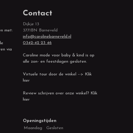
Contact
Dijkje 13
en met:
3771BN Barneveld
info@carolinebarneveld.nl
0342-42 23 46
de
ren via
Caroline mode voor baby & kind is op
alle zon- en feestdagen gesloten.
Virtuele tour door de winkel --> Klik
hier
Review schrijven over onze winkel? Klik
hier
Openingstijden
Maandag
Gesloten