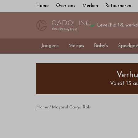
Home
Over ons
Merken
Retourneren
Levertijd 1-2 werk
Jongens
Meisjes
Baby's
Speelgoe
Mayoral
Cargo
Verhu
Vanaf 15 a
Rok
-
Home
Mayoral Cargo Rok
Bestel