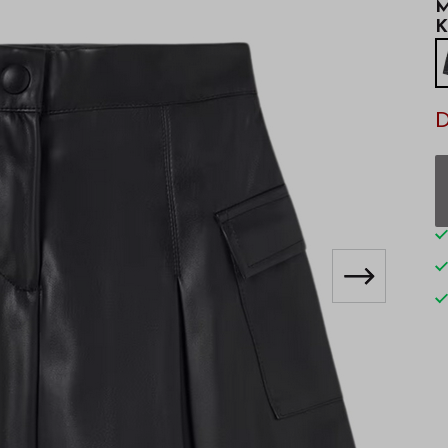
M
K
D