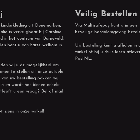
j
Veilig Bestellen
 kinderkleding uit Denemarken,
Via Multisafepay kunt u in een
alie is verkrijgbaar bij Caroline
beveilige betaalomgeving betal
d in het centrum van Barneveld.
den bent u van harte welkom in
Uw bestelling kunt u afhalen in 
winkel of bij u thuis laten afleve
PostNL.
den wij u de mogelijkheid om
amen te stellen uit onze actuele
 van uw bestelling pakken wij
 in en wordt het binnen enkele
 Heeft u een vraag? Bel of mail
t ziens in onze winkel!