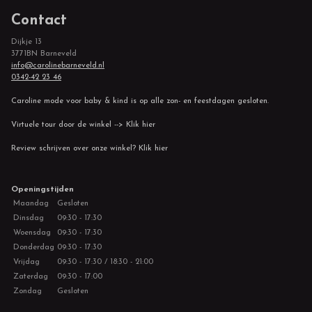
Contact
Dijkje 13
3771BN Barneveld
info@carolinebarneveld.nl
0342-42 23 46
Caroline mode voor baby & kind is op alle zon- en feestdagen gesloten.
Virtuele tour door de winkel --> Klik hier
Review schrijven over onze winkel? Klik hier
Openingstijden
Maandag
Gesloten
Dinsdag
09:30 - 17:30
Woensdag
09:30 - 17:30
Donderdag
09:30 - 17:30
Vrijdag
09:30 - 17:30 / 18:30 - 21:00
Zaterdag
09:30 - 17:00
Zondag
Gesloten