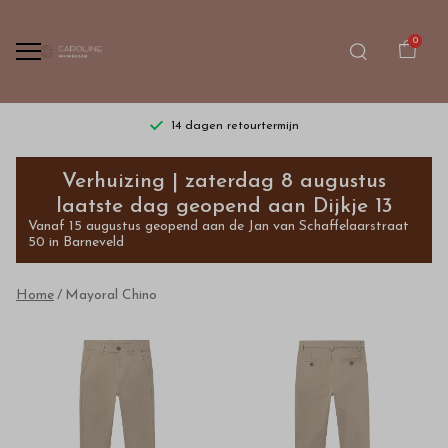
0
14 dagen retourtermijn
Mayoral
Verhuizing | zaterdag 8 augustus
Chino
laatste dag geopend aan Dijkje 13
Vanaf 15 augustus geopend aan de Jan van Schaffelaarstraat
-
50 in Barneveld
Bestel
Home
Mayoral Chino
kinderkleding
van
hoge