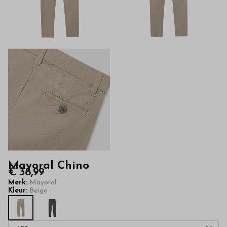
kwaliteit
in
onze
webshop
Mayoral Chino
€ 38,99
Merk:
Mayoral
Kleur:
Beige