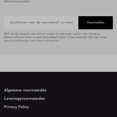
klantenvoordeel
E-
mailadres
Aanmelden
Blijf op de hoogte van al het moois en speciale acties van Caroline
Barneveld via onze e-mail nieuwsbrief (max. 2 per maand). Zie ook onze
privacyverklaring voor meer informatie.
Footer
Algemene voorwaarden
Leveringsvoorwaarden
Privacy Policy