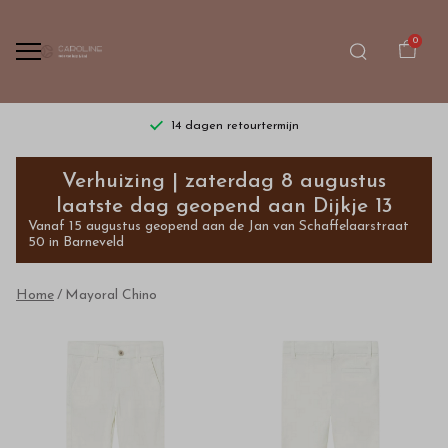
0
14 dagen retourtermijn
Mayoral
Verhuizing | zaterdag 8 augustus
Chino
laatste dag geopend aan Dijkje 13
Vanaf 15 augustus geopend aan de Jan van Schaffelaarstraat
-
50 in Barneveld
Bestel
Home
Mayoral Chino
kinderkleding
van
hoge