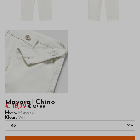
kwaliteit
in
onze
webshop
Mayoral Chino
€ 16,79
€ 27,99
Merk:
Mayoral
Kleur:
Wit