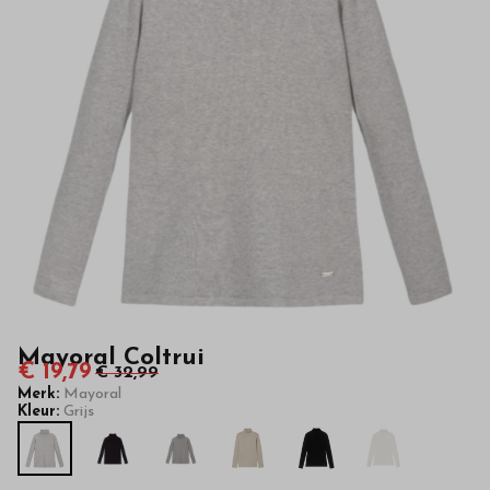
kwaliteit
in
onze
webshop
Mayoral Coltrui
€ 19,79
€ 32,99
Merk:
Mayoral
Kleur:
Grijs