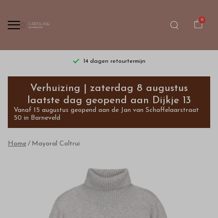
0
14 dagen retourtermijn
Mayoral
Verhuizing | zaterdag 8 augustus
Coltrui
laatste dag geopend aan Dijkje 13
Vanaf 15 augustus geopend aan de Jan van Schaffelaarstraat
-
50 in Barneveld
Bestel
Home
Mayoral Coltrui
kinderkleding
van
hoge