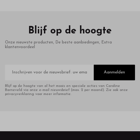
Blijf op de hoogte
Onze nieuwste producten, De beste aanbiedingen, Extra
klantenvoordeel
E-
mailadres
Aanmelden
Blijf op de hoogte van al het moois en speciale acties van Caroline
Barneveld via onze e-mail nieuwsbrief (max. 2 per maand). Zie ook onze
privacyverklaring voor meer informatie.