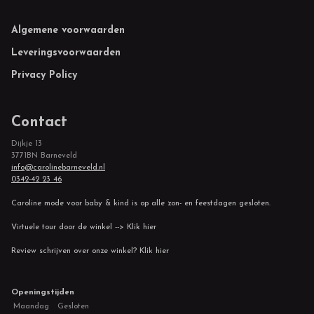
Footer
Algemene voorwaarden
Leveringsvoorwaarden
Privacy Policy
Contact
Dijkje 13
3771BN Barneveld
info@carolinebarneveld.nl
0342-42 23 46
Caroline mode voor baby & kind is op alle zon- en feestdagen gesloten.
Virtuele tour door de winkel --> Klik hier
Review schrijven over onze winkel? Klik hier
Openingstijden
Maandag
Gesloten