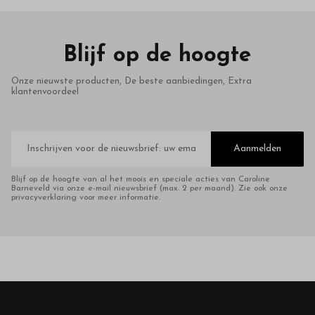
Blijf op de hoogte
Onze nieuwste producten, De beste aanbiedingen, Extra
klantenvoordeel
E-
mailadres
Aanmelden
Blijf op de hoogte van al het moois en speciale acties van Caroline
Barneveld via onze e-mail nieuwsbrief (max. 2 per maand). Zie ook onze
privacyverklaring voor meer informatie.