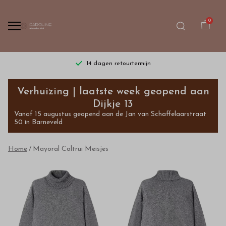
0
14 dagen retourtermijn
Mayoral
Verhuizing | laatste week geopend aan
Coltrui
Dijkje 13
Vanaf 15 augustus geopend aan de Jan van Schaffelaarstraat
Meisjes
50 in Barneveld
-
Home
Mayoral Coltrui Meisjes
Bestel
kinderkleding
van