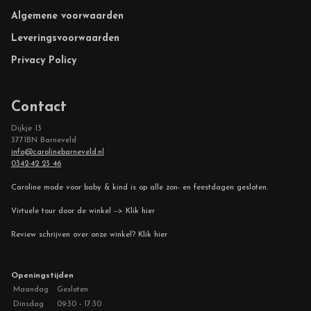
Footer
Algemene voorwaarden
Leveringsvoorwaarden
Privacy Policy
Contact
Dijkje 13
3771BN Barneveld
info@carolinebarneveld.nl
0342-42 23 46
Caroline mode voor baby & kind is op alle zon- en feestdagen gesloten.
Virtuele tour door de winkel --> Klik hier
Review schrijven over onze winkel? Klik hier
Openingstijden
Maandag
Gesloten
Dinsdag
09:30 - 17:30