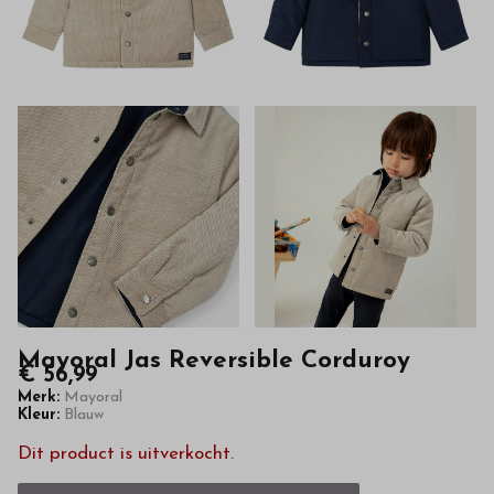
van
hoge
kwaliteit
in
onze
webshop
Mayoral Jas Reversible Corduroy
€ 56,99
Merk:
Mayoral
Kleur:
Blauw
Dit product is uitverkocht.