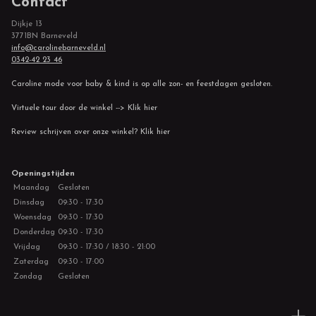
Contact
Dijkje 13
3771BN Barneveld
info@carolinebarneveld.nl
0342-42 23 46
Caroline mode voor baby & kind is op alle zon- en feestdagen gesloten.
Virtuele tour door de winkel --> Klik hier
Review schrijven over onze winkel? Klik hier
Openingstijden
Maandag
Gesloten
Dinsdag
09:30 - 17:30
Woensdag
09:30 - 17:30
Donderdag
09:30 - 17:30
Vrijdag
09:30 - 17:30 / 18:30 - 21:00
Zaterdag
09:30 - 17:00
Zondag
Gesloten