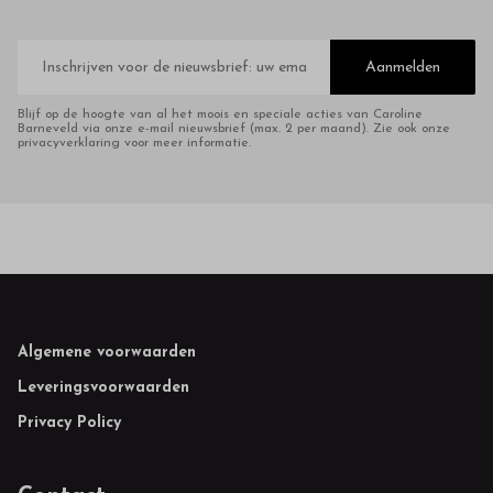
E-
mailadres
Aanmelden
Blijf op de hoogte van al het moois en speciale acties van Caroline
Barneveld via onze e-mail nieuwsbrief (max. 2 per maand). Zie ook onze
privacyverklaring voor meer informatie.
Footer
Algemene voorwaarden
Leveringsvoorwaarden
Privacy Policy