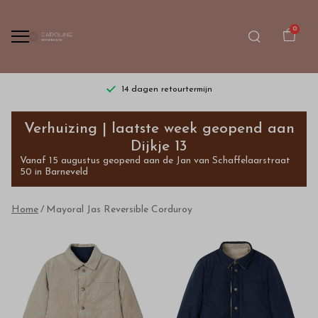
0
14 dagen retourtermijn
Mayoral
Verhuizing | laatste week geopend aan
Jas
Dijkje 13
Vanaf 15 augustus geopend aan de Jan van Schaffelaarstraat
Reversible
50 in Barneveld
Corduroy
Home
Mayoral Jas Reversible Corduroy
-
Bestel
kinderkleding