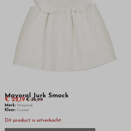
hoge
kwaliteit
in
onze
webshop
Mayoral Jurk Smock
€ 22,19
€ 36,99
Merk:
Mayoral
Kleur:
Creme
Dit product is uitverkocht.