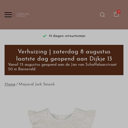
0
14 dagen retourtermijn
Mayoral
Verhuizing | zaterdag 8 augustus
Jurk
laatste dag geopend aan Dijkje 13
Vanaf 15 augustus geopend aan de Jan van Schaffelaarstraat
Smock
50 in Barneveld
-
Home
Mayoral Jurk Smock
Bestel
kinderkleding
van