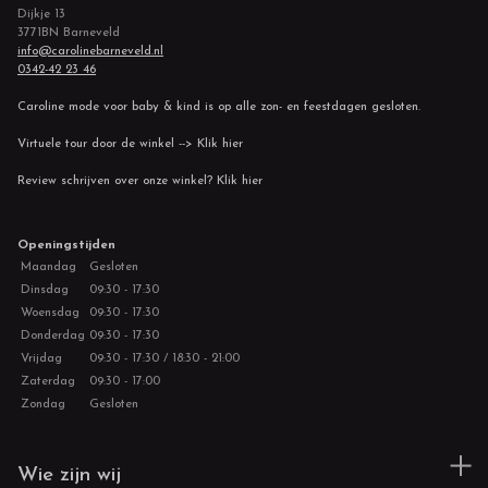
Dijkje 13
3771BN Barneveld
info@carolinebarneveld.nl
0342-42 23 46
Caroline mode voor baby & kind is op alle zon- en feestdagen gesloten.
Virtuele tour door de winkel --> Klik hier
Review schrijven over onze winkel? Klik hier
Openingstijden
Maandag
Gesloten
Dinsdag
09:30 - 17:30
Woensdag
09:30 - 17:30
Donderdag
09:30 - 17:30
Vrijdag
09:30 - 17:30 / 18:30 - 21:00
Zaterdag
09:30 - 17:00
Zondag
Gesloten
Wie zijn wij