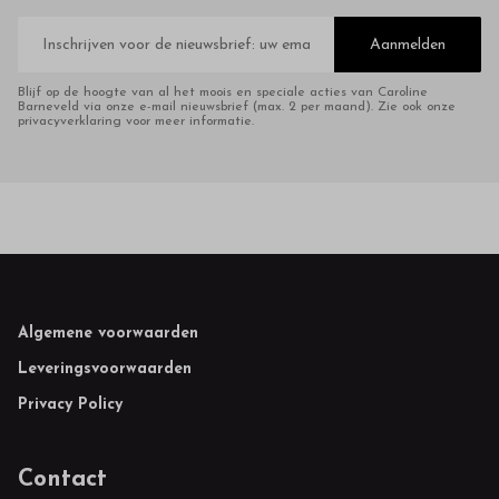
E-
mailadres
Aanmelden
Blijf op de hoogte van al het moois en speciale acties van Caroline
Barneveld via onze e-mail nieuwsbrief (max. 2 per maand). Zie ook onze
privacyverklaring voor meer informatie.
Footer
Algemene voorwaarden
Leveringsvoorwaarden
Privacy Policy
Contact