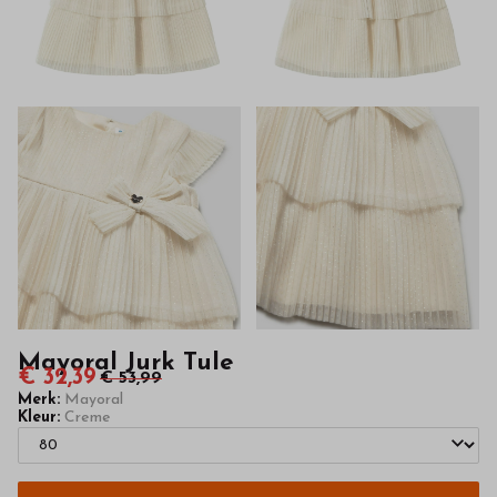
hoge
kwaliteit
in
onze
webshop
Mayoral Jurk Tule
€ 32,39
€ 53,99
Merk:
Mayoral
Kleur:
Creme