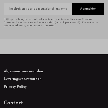
E-
mailadres
Aanmelden
Blijf op de hoogte van al het moois en speciale acties van Caroline
Barneveld via onze e-mail nieuwsbrief (max. 2 per maand). Zie ook onze
privacyverklaring voor meer informatie.
Footer
Algemene voorwaarden
Leveringsvoorwaarden
Privacy Policy
Contact