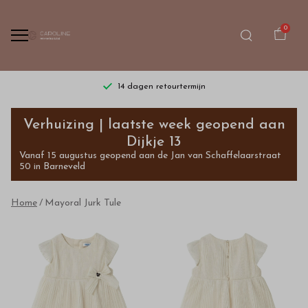
0
14 dagen retourtermijn
Mayoral
Verhuizing | laatste week geopend aan
Jurk
Dijkje 13
Vanaf 15 augustus geopend aan de Jan van Schaffelaarstraat
Tule
50 in Barneveld
-
Home
Mayoral Jurk Tule
Bestel
kinderkleding
van