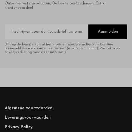
Onze nieuwste producten, De beste aanbiedingen, Extra
klantenvoordeel
E-
mailadres
Aanmelden
Blijf op de hoogte van al het moois en speciale acties van Caroline
Barneveld via onze e-mail nieuwsbrief (max. 2 per maand). Zie ook onze
privacyverklaring voor meer informatie.
Footer
Algemene voorwaarden
Leveringsvoorwaarden
Privacy Policy