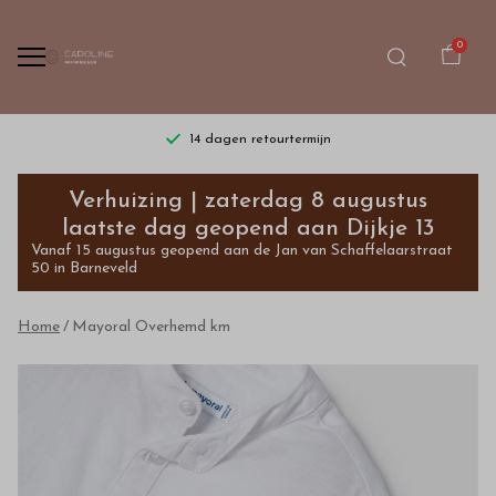
0
14 dagen retourtermijn
Mayoral
Verhuizing | zaterdag 8 augustus
Overhemd
laatste dag geopend aan Dijkje 13
Vanaf 15 augustus geopend aan de Jan van Schaffelaarstraat
km
50 in Barneveld
-
Home
Mayoral Overhemd km
Bestel
kinderkleding
van