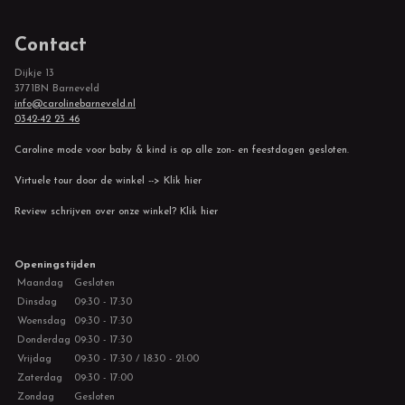
Contact
Dijkje 13
3771BN Barneveld
info@carolinebarneveld.nl
0342-42 23 46
Caroline mode voor baby & kind is op alle zon- en feestdagen gesloten.
Virtuele tour door de winkel --> Klik hier
Review schrijven over onze winkel? Klik hier
Openingstijden
Maandag
Gesloten
Dinsdag
09:30 - 17:30
Woensdag
09:30 - 17:30
Donderdag
09:30 - 17:30
Vrijdag
09:30 - 17:30 / 18:30 - 21:00
Zaterdag
09:30 - 17:00
Zondag
Gesloten