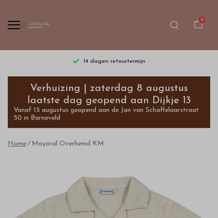
0
14 dagen retourtermijn
Mayoral
Verhuizing | zaterdag 8 augustus
Overhemd
laatste dag geopend aan Dijkje 13
Vanaf 15 augustus geopend aan de Jan van Schaffelaarstraat
KM
50 in Barneveld
-
Home
Mayoral Overhemd KM
Bestel
kinderkleding
van