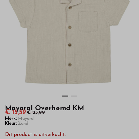
hoge
kwaliteit
in
onze
webshop
Mayoral Overhemd KM
€ 15,59
€ 25,99
Merk:
Mayoral
Kleur:
Zand
Dit product is uitverkocht.