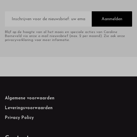
E-
mailadres
Aanmelden
Blijf op de hoogte van al het moois en speciale acties van Caroline
Barneveld via onze e-mail nieuwsbrief (max. 2 per maand). Zie ook onze
privacyverklaring voor meer informatie.
Footer
Algemene voorwaarden
Leveringsvoorwaarden
Privacy Policy