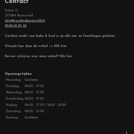
Contact
Dijkje 13
3771BN Barneveld
info@carolinebarneveld.nl
0342-42 23 46
Caroline mode voor baby & kind is op alle zon- en feestdagen gesloten.
Virtuele tour door de winkel --> Klik hier
Review schrijven over onze winkel? Klik hier
Openingstijden
Maandag
Gesloten
Dinsdag
09:30 - 17:30
Woensdag
09:30 - 17:30
Donderdag
09:30 - 17:30
Vrijdag
09:30 - 17:30 / 18:30 - 21:00
Zaterdag
09:30 - 17:00
Zondag
Gesloten