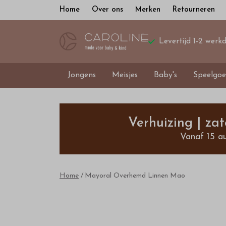
Home
Over ons
Merken
Retourneren
Levertijd 1-2 werk
Jongens
Meisjes
Baby's
Speelgoe
Mayoral
Overhemd
Verhuizing | za
Vanaf 15 a
Linnen
Mao
Home
Mayoral Overhemd Linnen Mao
-