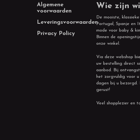
Footer
Algemene
Wie zijn wi
voorwaarden
De mooiste, klassieke
Leveringsvoorwaarden
Portugal, Spanje en It
mode voor baby & kin
Privacy Policy
Binnen de openingstij
onze winkel.
Via deze webshop bie
uw bestelling direct s
aanbod. Bij ontvangst
het zorgvuldig voor u
dagen bij u bezorgd.
gerust!
Veel shopplezier en to