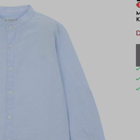
€
M
K
D