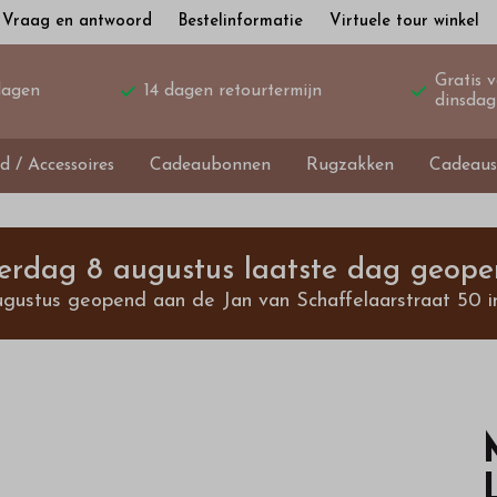
Vraag en antwoord
Bestelinformatie
Virtuele tour winkel
Gratis 
dagen
14 dagen retourtermijn
dinsdag
d / Accessoires
Cadeaubonnen
Rugzakken
Cadeaus
terdag 8 augustus laatste dag geope
ugustus geopend aan de Jan van Schaffelaarstraat 50 i