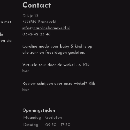
Contact
Dijkje 13
en met:
3771BN Barneveld
info@carolinebarneveld.nl
0342-42 23 46
de
ren via
Caroline mode voor baby & kind is op
alle zon- en feestdagen gesloten.
Virtuele tour door de winkel --> Klik
hier
Review schrijven over onze winkel? Klik
hier
Openingstijden
Maandag
Gesloten
Dinsdag
09:30 - 17:30