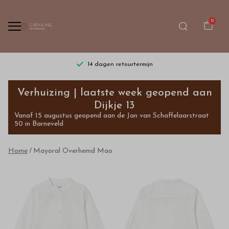
0
14 dagen retourtermijn
Mayoral
Verhuizing | laatste week geopend aan
Overhemd
Dijkje 13
Vanaf 15 augustus geopend aan de Jan van Schaffelaarstraat
Mao
50 in Barneveld
-
Home
Mayoral Overhemd Mao
Bestel
kinderkleding
van