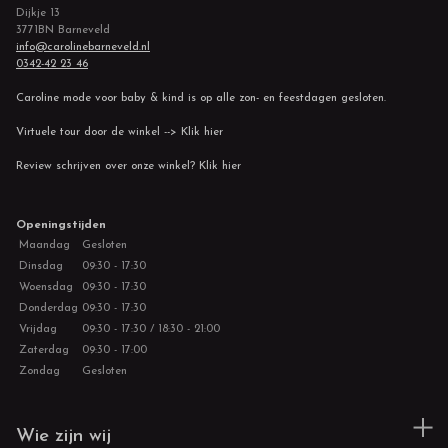
Dijkje 13
3771BN Barneveld
info@carolinebarneveld.nl
0342-42 23 46
Caroline mode voor baby & kind is op alle zon- en feestdagen gesloten.
Virtuele tour door de winkel --> Klik hier
Review schrijven over onze winkel? Klik hier
Openingstijden
Maandag
Gesloten
Dinsdag
09:30 - 17:30
Woensdag
09:30 - 17:30
Donderdag
09:30 - 17:30
Vrijdag
09:30 - 17:30 / 18:30 - 21:00
Zaterdag
09:30 - 17:00
Zondag
Gesloten
Wie zijn wij