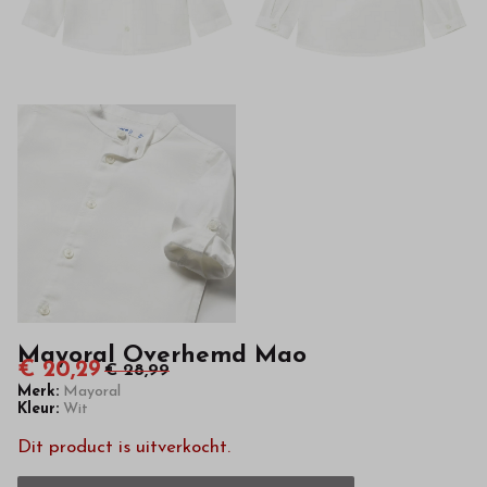
hoge
kwaliteit
in
onze
webshop
Mayoral Overhemd Mao
€ 20,29
€ 28,99
Merk:
Mayoral
Kleur:
Wit
Dit product is uitverkocht.