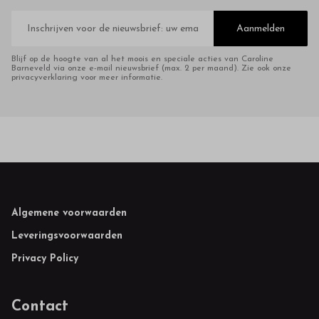
E-
mailadres
Aanmelden
Blijf op de hoogte van al het moois en speciale acties van Caroline
Barneveld via onze e-mail nieuwsbrief (max. 2 per maand). Zie ook onze
privacyverklaring voor meer informatie.
Footer
Algemene voorwaarden
Leveringsvoorwaarden
Privacy Policy
Contact