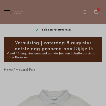
0
14 dagen retourtermijn
Mayoral
Verhuizing | zaterdag 8 augustus
Polo
laatste dag geopend aan Dijkje 13
Vanaf 15 augustus geopend aan de Jan van Schaffelaarstraat
-
50 in Barneveld
Bestel
Home
Mayoral Polo
kinderkleding
van
hoge