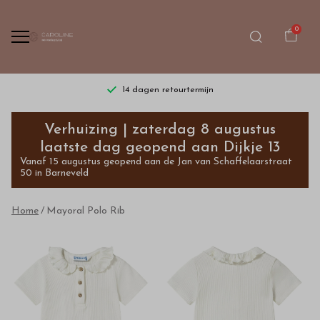
0
14 dagen retourtermijn
Mayoral
Verhuizing | zaterdag 8 augustus
Polo
laatste dag geopend aan Dijkje 13
Vanaf 15 augustus geopend aan de Jan van Schaffelaarstraat
Rib
50 in Barneveld
-
Home
Mayoral Polo Rib
Bestel
kinderkleding
van