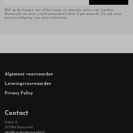
Blijf op de hoogte van al het moois en speciale acties van Caroline
Barneveld via onze e-mail nieuwsbrief (max. 2 per maand). Zie ook onze
privacyverklaring voor meer informatie.
Footer
Algemene voorwaarden
Leveringsvoorwaarden
Privacy Policy
Contact
Dijkje 13
3771BN Barneveld
info@carolinebarneveld.nl