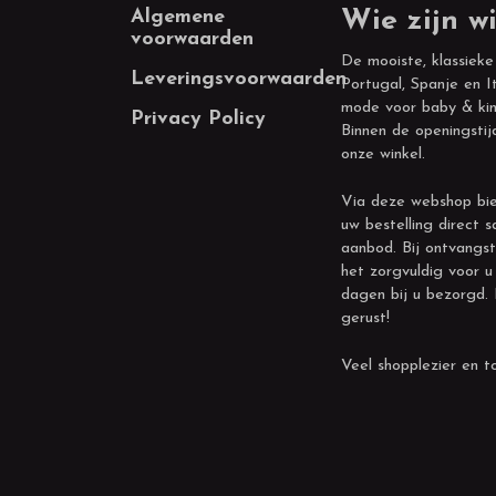
Footer
Algemene
Wie zijn wi
voorwaarden
De mooiste, klassieke
Leveringsvoorwaarden
Portugal, Spanje en It
mode voor baby & kin
Privacy Policy
Binnen de openingstij
onze winkel.
Via deze webshop bie
uw bestelling direct s
aanbod. Bij ontvangst
het zorgvuldig voor u
dagen bij u bezorgd.
gerust!
Veel shopplezier en to