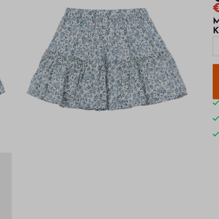
€
M
K