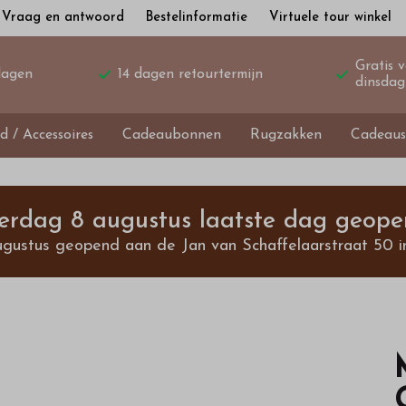
Vraag en antwoord
Bestelinformatie
Virtuele tour winkel
Gratis 
dagen
14 dagen retourtermijn
dinsdag
d / Accessoires
Cadeaubonnen
Rugzakken
Cadeaus
terdag 8 augustus laatste dag geope
ugustus geopend aan de Jan van Schaffelaarstraat 50 i