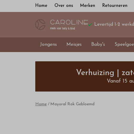
Home
Over ons
Merken
Retourneren
Levertijd 1-2 werk
Jongens
Meisjes
Baby's
Speelgoe
Mayoral
Rok
Verhuizing | za
Vanaf 15 a
Gebloemd
-
Home
Mayoral Rok Gebloemd
Bestel