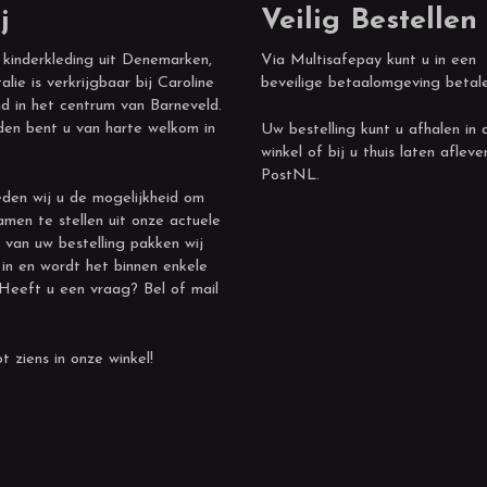
j
Veilig Bestellen
 kinderkleding uit Denemarken,
Via Multisafepay kunt u in een
alie is verkrijgbaar bij Caroline
beveilige betaalomgeving betal
d in het centrum van Barneveld.
den bent u van harte welkom in
Uw bestelling kunt u afhalen in 
winkel of bij u thuis laten afleve
PostNL.
den wij u de mogelijkheid om
amen te stellen uit onze actuele
 van uw bestelling pakken wij
 in en wordt het binnen enkele
 Heeft u een vraag? Bel of mail
t ziens in onze winkel!