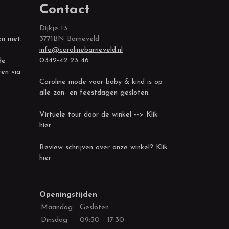
Contact
Dijkje 13
en met:
3771BN Barneveld
info@carolinebarneveld.nl
0342-42 23 46
de
ren via
Caroline mode voor baby & kind is op
alle zon- en feestdagen gesloten.
Virtuele tour door de winkel --> Klik
hier
Review schrijven over onze winkel? Klik
hier
Openingstijden
Maandag
Gesloten
Dinsdag
09:30 - 17:30