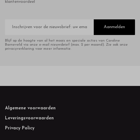
klantenvoordeel
E-
mailadres
Aanmelden
Blijf op de hoogte van al het moois en speciale acties van Caroline
Barneveld via onze e-mail nieuwsbrief (max. 2 per maand). Zie ook onze
privacyverklaring voor meer informatie.
Footer
Algemene voorwaarden
Leveringsvoorwaarden
Privacy Policy