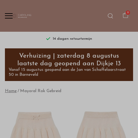
0
14 dagen retourtermijn
Mayoral
Verhuizing | zaterdag 8 augustus
Rok
laatste dag geopend aan Dijkje 13
Vanaf 15 augustus geopend aan de Jan van Schaffelaarstraat
Gebreid
50 in Barneveld
-
Home
Mayoral Rok Gebreid
Bestel
kinderkleding
van