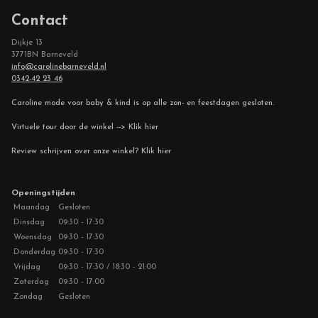
Contact
Dijkje 13
3771BN Barneveld
info@carolinebarneveld.nl
0342-42 23 46
Caroline mode voor baby & kind is op alle zon- en feestdagen gesloten.
Virtuele tour door de winkel --> Klik hier
Review schrijven over onze winkel? Klik hier
Openingstijden
Maandag
Gesloten
Dinsdag
09:30 - 17:30
Woensdag
09:30 - 17:30
Donderdag
09:30 - 17:30
Vrijdag
09:30 - 17:30 / 18:30 - 21:00
Zaterdag
09:30 - 17:00
Zondag
Gesloten