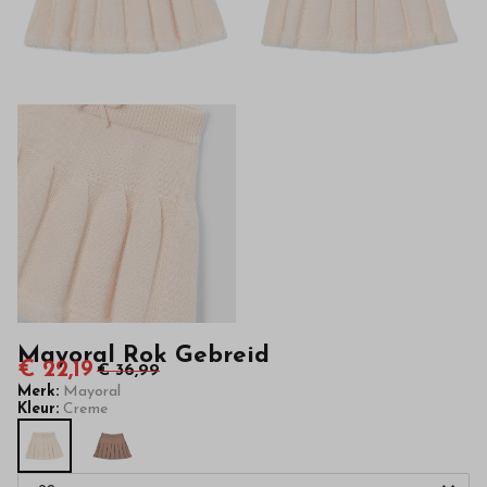
hoge
kwaliteit
in
onze
webshop
Mayoral Rok Gebreid
€ 22,19
€ 36,99
Merk:
Mayoral
Kleur:
Creme