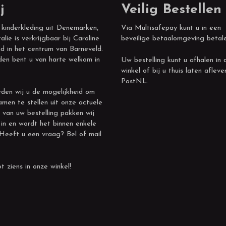
j
Veilig Bestellen
 kinderkleding uit Denemarken,
Via Multisafepay kunt u in een
alie is verkrijgbaar bij Caroline
beveilige betaalomgeving betal
d in het centrum van Barneveld.
den bent u van harte welkom in
Uw bestelling kunt u afhalen in 
winkel of bij u thuis laten afleve
PostNL.
den wij u de mogelijkheid om
amen te stellen uit onze actuele
 van uw bestelling pakken wij
 in en wordt het binnen enkele
 Heeft u een vraag? Bel of mail
t ziens in onze winkel!