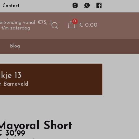
Contact
0
verzending vanaf €75,- |
€ 0,00
 t/m zaterdag
Blog
kje 13
n Barneveld
Mayoral Short
€ 30,99