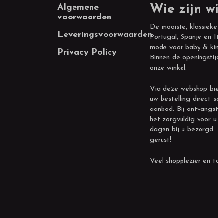
Footer
Algemene
Wie zijn wi
voorwaarden
De mooiste, klassieke
Leveringsvoorwaarden
Portugal, Spanje en It
mode voor baby & kin
Privacy Policy
Binnen de openingstij
onze winkel.
Via deze webshop bie
uw bestelling direct s
aanbod. Bij ontvangst
het zorgvuldig voor u
dagen bij u bezorgd.
gerust!
Veel shopplezier en to