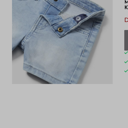
M
K
D