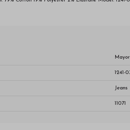
al: 79% Cotton 19% Polyester 2% Elastane Model: 1241-
Mayor
1241-0
Jeans
11071