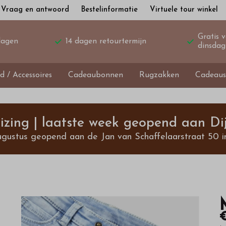
Vraag en antwoord
Bestelinformatie
Virtuele tour winkel
Gratis 
dagen
14 dagen retourtermijn
dinsdag
d / Accessoires
Cadeaubonnen
Rugzakken
Cadeaus
izing | laatste week geopend aan Dij
ugustus geopend aan de Jan van Schaffelaarstraat 50 i