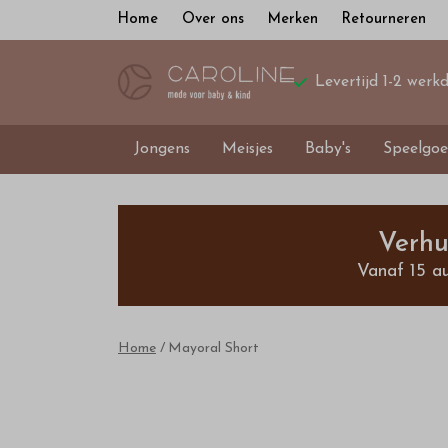
Home
Over ons
Merken
Retourneren
Levertijd 1-2 werk
Jongens
Meisjes
Baby's
Speelgoe
Mayoral
Short
Verhu
Vanaf 15 a
-
Bestel
Home
Mayoral Short
kinderkleding