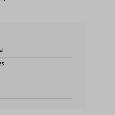
035
al
35