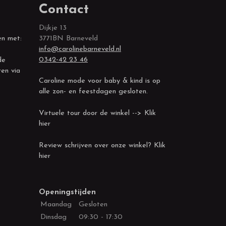
Contact
Dijkje 13
en met:
3771BN Barneveld
info@carolinebarneveld.nl
0342-42 23 46
de
ren via
Caroline mode voor baby & kind is op
alle zon- en feestdagen gesloten.
Virtuele tour door de winkel --> Klik
hier
Review schrijven over onze winkel? Klik
hier
Openingstijden
Maandag
Gesloten
Dinsdag
09:30 - 17:30