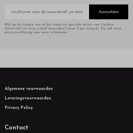
E-
mailadres
Aanmelden
Blijf op de hoogte van al het moois en speciale acties van Caroline
Barneveld via onze e-mail nieuwsbrief (max. 2 per maand). Zie ook onze
privacyverklaring voor meer informatie.
Footer
Algemene voorwaarden
Leveringsvoorwaarden
Privacy Policy
Contact