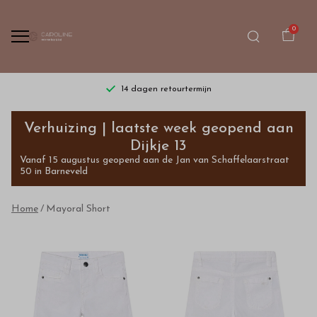
0
14 dagen retourtermijn
Mayoral
Verhuizing | laatste week geopend aan
Short
Dijkje 13
Vanaf 15 augustus geopend aan de Jan van Schaffelaarstraat
-
50 in Barneveld
Bestel
Home
Mayoral Short
kinderkleding
van
hoge