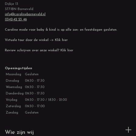
Dijkje 13
3771BN Barneveld
info@carolinebarneveld.nl
0342-42 23 46
Caroline mode voor baby & kind is op alle zon- en feestdagen gesloten.
Virtuele tour door de winkel --> Klik hier
Review schrijven over onze winkel? Klik hier
Openingstijden
Maandag
Gesloten
Dinsdag
09:30 - 17:30
Woensdag
09:30 - 17:30
Donderdag
09:30 - 17:30
Vrijdag
09:30 - 17:30 / 18:30 - 21:00
Zaterdag
09:30 - 17:00
Zondag
Gesloten
Wie zijn wij