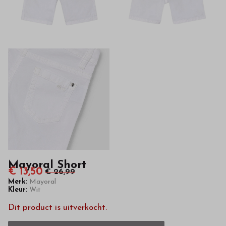
kwaliteit
in
onze
webshop
Mayoral Short
€ 13,50
€ 26,99
Merk:
Mayoral
Kleur:
Wit
Dit product is uitverkocht.