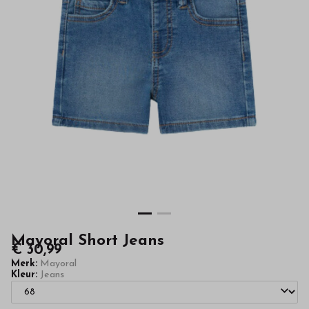
hoge
kwaliteit
in
onze
webshop
Mayoral Short Jeans
€ 30,99
Merk:
Mayoral
Kleur:
Jeans