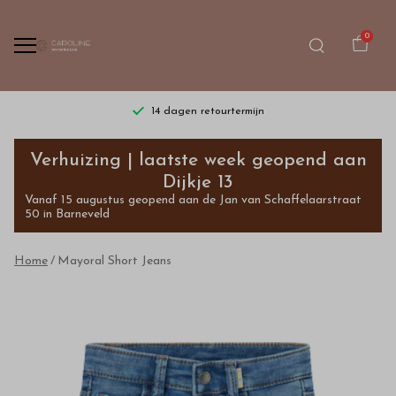
0
14 dagen retourtermijn
Mayoral
Verhuizing | laatste week geopend aan
Short
Dijkje 13
Vanaf 15 augustus geopend aan de Jan van Schaffelaarstraat
Jeans
50 in Barneveld
-
Home
Mayoral Short Jeans
Bestel
kinderkleding
van