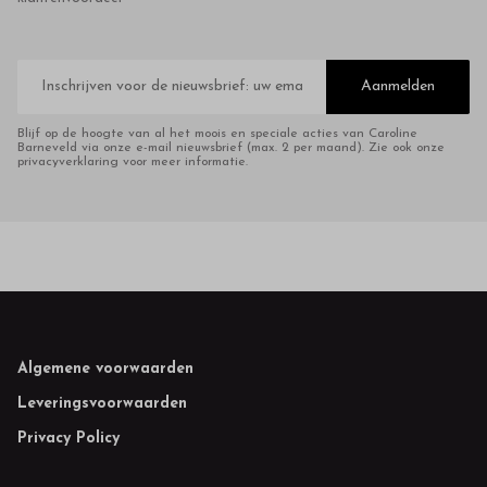
E-
mailadres
Aanmelden
Blijf op de hoogte van al het moois en speciale acties van Caroline
Barneveld via onze e-mail nieuwsbrief (max. 2 per maand). Zie ook onze
privacyverklaring voor meer informatie.
Footer
Algemene voorwaarden
Leveringsvoorwaarden
Privacy Policy