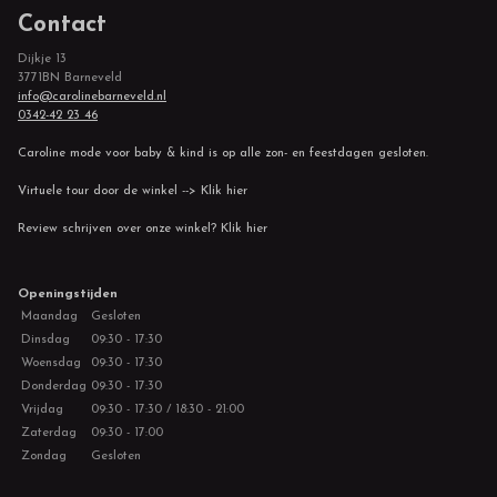
Contact
Dijkje 13
3771BN Barneveld
info@carolinebarneveld.nl
0342-42 23 46
Caroline mode voor baby & kind is op alle zon- en feestdagen gesloten.
Virtuele tour door de winkel --> Klik hier
Review schrijven over onze winkel? Klik hier
Openingstijden
Maandag
Gesloten
Dinsdag
09:30 - 17:30
Woensdag
09:30 - 17:30
Donderdag
09:30 - 17:30
Vrijdag
09:30 - 17:30 / 18:30 - 21:00
Zaterdag
09:30 - 17:00
Zondag
Gesloten