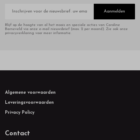
E-
mailadres
Aanmelden
Blijf op de hoogte van al het moois en speciale acties van Caroline
Barneveld via onze e-mail nieuwsbrief (max. 2 per maand). Zie ook onze
privacyverklaring voor meer informatie.
Footer
Algemene voorwaarden
Leveringsvoorwaarden
Privacy Policy
Contact