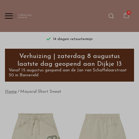
0
14 dagen retourtermijn
Mayoral
Verhuizing | zaterdag 8 augustus
Short
laatste dag geopend aan Dijkje 13
Vanaf 15 augustus geopend aan de Jan van Schaffelaarstraat
Sweat
50 in Barneveld
-
Home
Mayoral Short Sweat
Bestel
kinderkleding
van