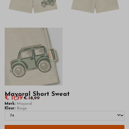
hoge
kwaliteit
in
onze
webshop
Mayoral Short Sweat
€ 11,39
€ 18,99
Merk:
Mayoral
Kleur:
Beige