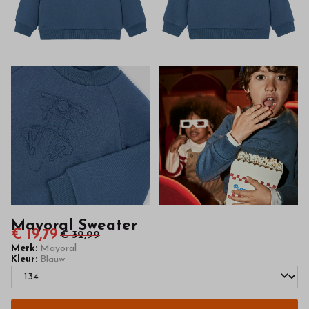
kwaliteit
in
onze
webshop
Mayoral Sweater
€ 19,79
€ 32,99
Merk:
Mayoral
Kleur:
Blauw