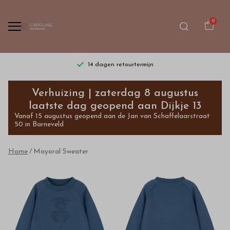
0
14 dagen retourtermijn
Mayoral
Verhuizing | zaterdag 8 augustus
Sweater
laatste dag geopend aan Dijkje 13
Vanaf 15 augustus geopend aan de Jan van Schaffelaarstraat
-
50 in Barneveld
Bestel
Home
Mayoral Sweater
kinderkleding
van
hoge