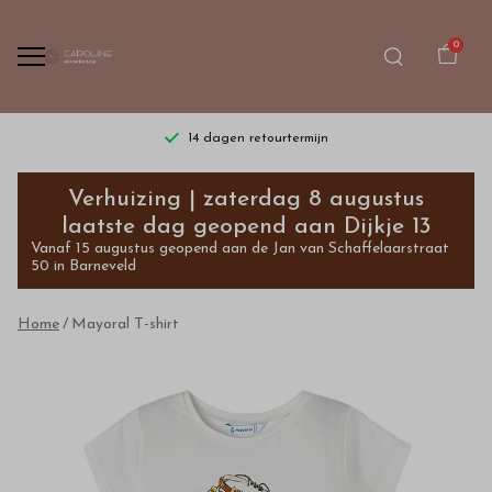
0
14 dagen retourtermijn
Mayoral
Verhuizing | zaterdag 8 augustus
T-
laatste dag geopend aan Dijkje 13
Vanaf 15 augustus geopend aan de Jan van Schaffelaarstraat
shirt
50 in Barneveld
-
Home
Mayoral T-shirt
Bestel
kinderkleding
van