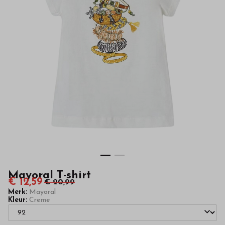
hoge
kwaliteit
in
onze
webshop
Mayoral T-shirt
€ 12,59
€ 20,99
Merk:
Mayoral
Kleur:
Creme