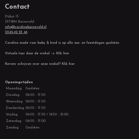
Contact
Dijkje 13
3771BN Barneveld
info@carolinebarneveld.nl
0342-42 23 46
Caroline mode voor baby & kind is op alle zon- en feestdagen gesloten.
Virtuele tour door de winkel --> Klik hier
Review schrijven over onze winkel? Klik hier
Openingstijden
Maandag
Gesloten
Dinsdag
09:30 - 17:30
Woensdag
09:30 - 17:30
Donderdag
09:30 - 17:30
Vrijdag
09:30 - 17:30 / 18:30 - 21:00
Zaterdag
09:30 - 17:00
Zondag
Gesloten