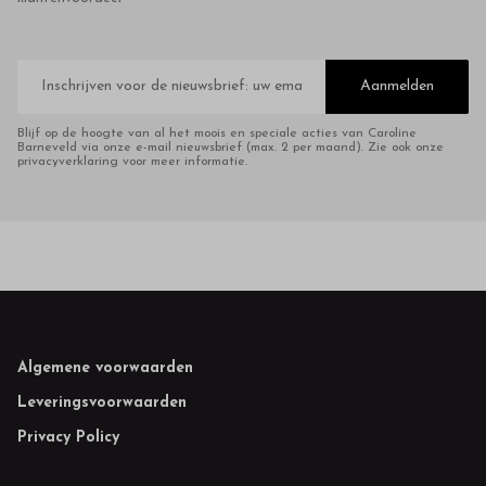
E-
mailadres
Aanmelden
Blijf op de hoogte van al het moois en speciale acties van Caroline
Barneveld via onze e-mail nieuwsbrief (max. 2 per maand). Zie ook onze
privacyverklaring voor meer informatie.
Footer
Algemene voorwaarden
Leveringsvoorwaarden
Privacy Policy