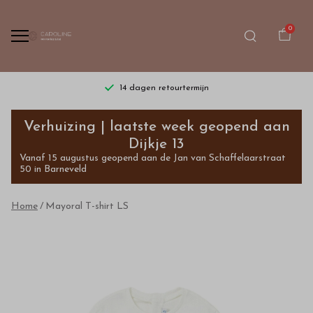
0
14 dagen retourtermijn
Mayoral
Verhuizing | laatste week geopend aan
T-
Dijkje 13
Vanaf 15 augustus geopend aan de Jan van Schaffelaarstraat
shirt
50 in Barneveld
LS
Home
Mayoral T-shirt LS
-
Bestel
kinderkleding