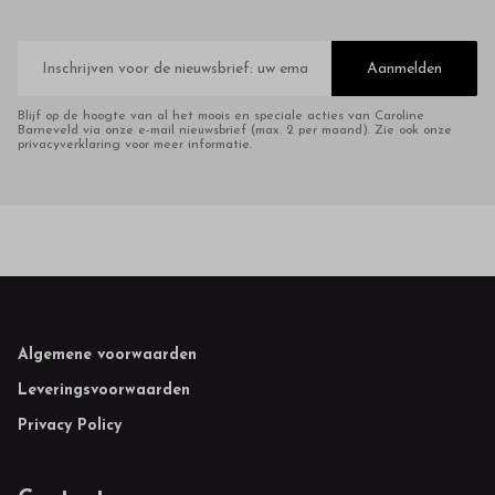
E-
mailadres
Aanmelden
Blijf op de hoogte van al het moois en speciale acties van Caroline
Barneveld via onze e-mail nieuwsbrief (max. 2 per maand). Zie ook onze
privacyverklaring voor meer informatie.
Footer
Algemene voorwaarden
Leveringsvoorwaarden
Privacy Policy