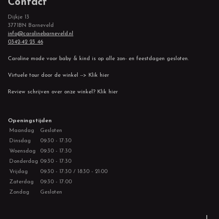
Contact
Dijkje 13
3771BN Barneveld
info@carolinebarneveld.nl
0342-42 23 46
Caroline mode voor baby & kind is op alle zon- en feestdagen gesloten.
Virtuele tour door de winkel --> Klik hier
Review schrijven over onze winkel? Klik hier
Openingstijden
Maandag
Gesloten
Dinsdag
09:30 - 17:30
Woensdag
09:30 - 17:30
Donderdag
09:30 - 17:30
Vrijdag
09:30 - 17:30 / 18:30 - 21:00
Zaterdag
09:30 - 17:00
Zondag
Gesloten