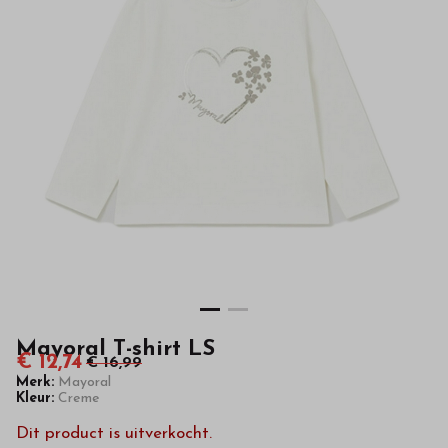
van
hoge
kwaliteit
in
onze
webshop
Mayoral T-shirt LS
€ 12,74
€ 16,99
Merk:
Mayoral
Kleur:
Creme
Dit product is uitverkocht.