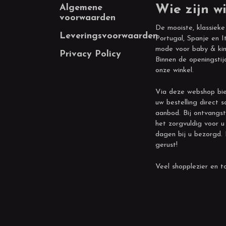
Footer
Algemene
Wie zijn wi
voorwaarden
De mooiste, klassieke
Leveringsvoorwaarden
Portugal, Spanje en It
mode voor baby & kin
Privacy Policy
Binnen de openingstij
onze winkel.
Via deze webshop bie
uw bestelling direct s
aanbod. Bij ontvangst
het zorgvuldig voor u
dagen bij u bezorgd.
gerust!
Veel shopplezier en to