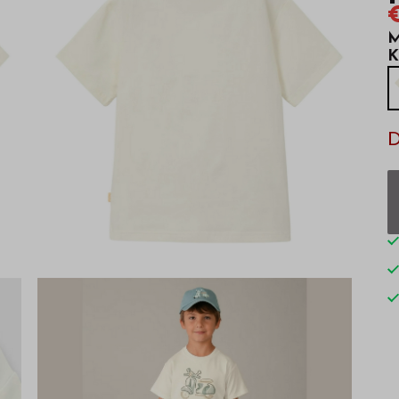
€
M
K
D