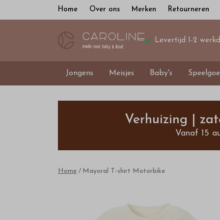
Home
Over ons
Merken
Retourneren
Levertijd 1-2 werk
Jongens
Meisjes
Baby's
Speelgoe
Mayoral
T-
Verhuizing | za
Vanaf 15 a
shirt
Motorbike
Home
Mayoral T-shirt Motorbike
-