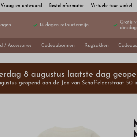
Vraag en antwoord
Bestelinformatie
Virtuele tour winkel
Gratis 
dagen
14 dagen retourtermijn
dinsdag
d / Accessoires
Cadeaubonnen
Rugzakken
Cadeaus
terdag 8 augustus laatste dag geope
ugustus geopend aan de Jan van Schaffelaarstraat 50 i