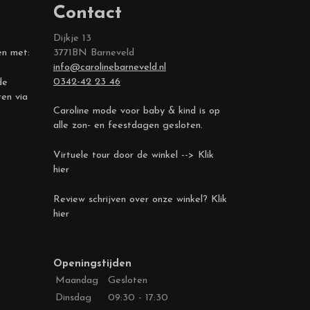
Contact
Dijkje 13
en met:
3771BN Barneveld
info@carolinebarneveld.nl
0342-42 23 46
de
ren via
Caroline mode voor baby & kind is op
alle zon- en feestdagen gesloten.
Virtuele tour door de winkel --> Klik
hier
Review schrijven over onze winkel? Klik
hier
Openingstijden
Maandag
Gesloten
Dinsdag
09:30 - 17:30