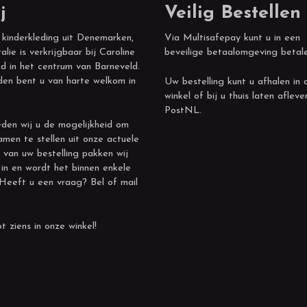
j
Veilig Bestellen
 kinderkleding uit Denemarken,
Via Multisafepay kunt u in een
alie is verkrijgbaar bij Caroline
beveilige betaalomgeving betal
d in het centrum van Barneveld.
den bent u van harte welkom in
Uw bestelling kunt u afhalen in 
winkel of bij u thuis laten afleve
PostNL.
den wij u de mogelijkheid om
amen te stellen uit onze actuele
 van uw bestelling pakken wij
 in en wordt het binnen enkele
 Heeft u een vraag? Bel of mail
t ziens in onze winkel!