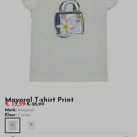
van
hoge
kwaliteit
in
onze
webshop
Mayoral T-shirt Print
€ 15,59
€ 25,99
Merk:
Mayoral
Kleur:
Creme