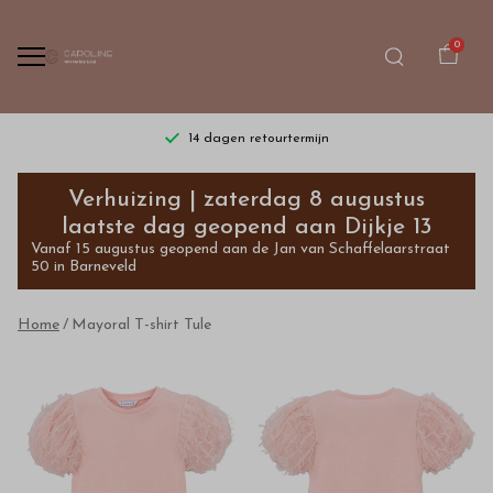
0
14 dagen retourtermijn
Mayoral
Verhuizing | zaterdag 8 augustus
T-
laatste dag geopend aan Dijkje 13
Vanaf 15 augustus geopend aan de Jan van Schaffelaarstraat
shirt
50 in Barneveld
Tule
Home
Mayoral T-shirt Tule
-
Bestel
kinderkleding