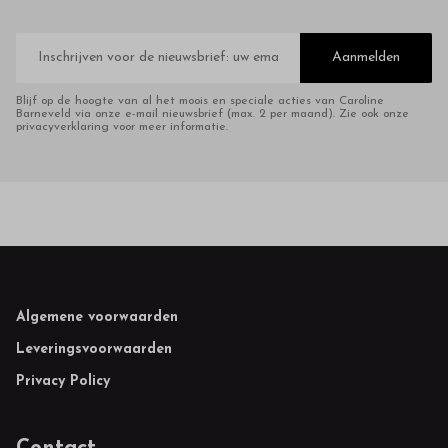
E-
mailadres
Aanmelden
Blijf op de hoogte van al het moois en speciale acties van Caroline
Barneveld via onze e-mail nieuwsbrief (max. 2 per maand). Zie ook onze
privacyverklaring voor meer informatie.
Footer
Algemene voorwaarden
Leveringsvoorwaarden
Privacy Policy