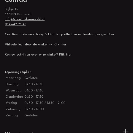
Contact
Dijkje 13
3771BN Barneveld
info@carolinebarneveld.nl
0342-42 23 46
Caroline mode voor baby & kind is op alle zon- en feestdagen gesloten.
Virtuele tour door de winkel --> Klik hier
Review schrijven over onze winkel? Klik hier
Openingstijden
Maandag
Gesloten
Dinsdag
09:30 - 17:30
Woensdag
09:30 - 17:30
Donderdag
09:30 - 17:30
Vrijdag
09:30 - 17:30 / 18:30 - 21:00
Zaterdag
09:30 - 17:00
Zondag
Gesloten