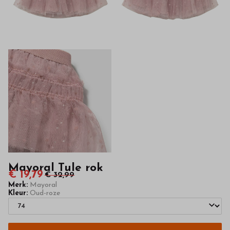
hoge
kwaliteit
in
onze
webshop
Mayoral Tule rok
€ 19,79
€ 32,99
Merk:
Mayoral
Kleur:
Oud-roze