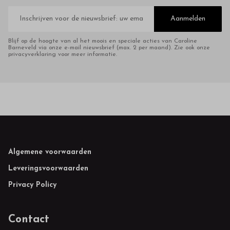
E-
mailadres
Aanmelden
Blijf op de hoogte van al het moois en speciale acties van Caroline
Barneveld via onze e-mail nieuwsbrief (max. 2 per maand). Zie ook onze
privacyverklaring voor meer informatie.
Footer
Algemene voorwaarden
Leveringsvoorwaarden
Privacy Policy
Contact