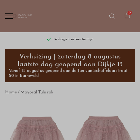
0
14 dagen retourtermijn
Mayoral
Verhuizing | zaterdag 8 augustus
Tule
laatste dag geopend aan Dijkje 13
Vanaf 15 augustus geopend aan de Jan van Schaffelaarstraat
rok
50 in Barneveld
-
Home
Mayoral Tule rok
Bestel
kinderkleding
van