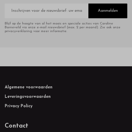
E-
mailadres
Aanmelden
Blijf op de hoogte van al het moois en speciale acties van Caroline
Barneveld via onze e-mail nieuwsbrief (max. 2 per maand). Zie ook onze
privacyverklaring voor meer informatie.
Footer
Algemene voorwaarden
Leveringsvoorwaarden
Privacy Policy
Contact