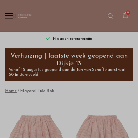
0
14 dagen retourtermijn
Mayoral
Verhuizing | laatste week geopend aan
Tule
Dijkje 13
Vanaf 15 augustus geopend aan de Jan van Schaffelaarstraat
Rok
50 in Barneveld
-
Home
Mayoral Tule Rok
Bestel
kinderkleding
van