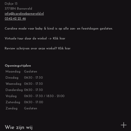
Dijkje 13
3771BN Barneveld
info@carolinebarneveld.nl
0342-42 23 46
Caroline mode voor baby & kind is op alle zon- en feestdagen gesloten.
Virtuele tour door de winkel --> Klik hier
Review schrijven over onze winkel? Klik hier
Openingstijden
Maandag
Gesloten
Dinsdag
09:30 - 17:30
Woensdag
09:30 - 17:30
Donderdag
09:30 - 17:30
Vrijdag
09:30 - 17:30 / 18:30 - 21:00
Zaterdag
09:30 - 17:00
Zondag
Gesloten
Wie zijn wij