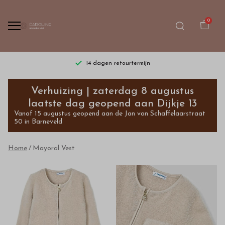
0
14 dagen retourtermijn
Mayoral
Verhuizing | zaterdag 8 augustus
Vest
laatste dag geopend aan Dijkje 13
Vanaf 15 augustus geopend aan de Jan van Schaffelaarstraat
-
50 in Barneveld
Bestel
Home
Mayoral Vest
kinderkleding
van
hoge