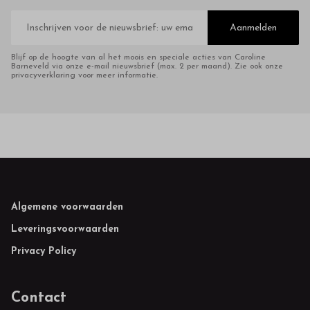
E-
mailadres
Aanmelden
Blijf op de hoogte van al het moois en speciale acties van Caroline
Barneveld via onze e-mail nieuwsbrief (max. 2 per maand). Zie ook onze
privacyverklaring voor meer informatie.
Footer
Algemene voorwaarden
Leveringsvoorwaarden
Privacy Policy
Contact