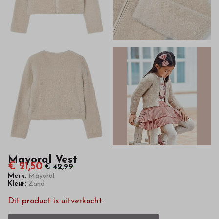
kwaliteit
in
onze
webshop
Mayoral Vest
€ 21,50
€ 42,99
Merk:
Mayoral
Kleur:
Zand
Dit product is uitverkocht.