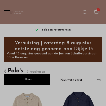
0
14 dagen retourtermijn
Polo's
Verhuizing | zaterdag 8 augustus
-
laatste dag geopend aan Dijkje 13
Vanaf 15 augustus geopend aan de Jan van Schaffelaarstraat
Bestel
50 in Barneveld
kinderkleding
Polo's
7 resultaten
van
Filters
hoge
kwaliteit