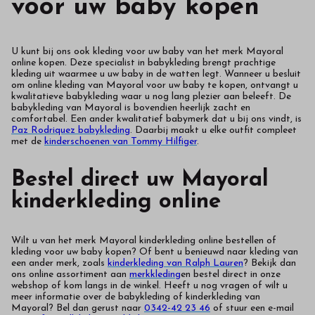
voor uw baby kopen
U kunt bij ons ook kleding voor uw baby van het merk Mayoral
online kopen. Deze specialist in babykleding brengt prachtige
kleding uit waarmee u uw baby in de watten legt. Wanneer u besluit
om online kleding van Mayoral voor uw baby te kopen, ontvangt u
kwalitatieve babykleding waar u nog lang plezier aan beleeft. De
babykleding van Mayoral is bovendien heerlijk zacht en
comfortabel. Een ander kwalitatief babymerk dat u bij ons vindt, is
Paz Rodriquez babykleding
. Daarbij maakt u elke outfit compleet
met de
kinderschoenen van Tommy Hilfiger
.
Bestel direct uw Mayoral
kinderkleding online
Wilt u van het merk Mayoral kinderkleding online bestellen of
kleding voor uw baby kopen? Of bent u benieuwd naar kleding van
een ander merk, zoals
kinderkleding van Ralph Lauren
? Bekijk dan
ons online assortiment aan
merkkleding
en bestel direct in onze
webshop of kom langs in de winkel. Heeft u nog vragen of wilt u
meer informatie over de babykleding of kinderkleding van
Mayoral? Bel dan gerust naar
0342-42 23 46
of stuur een e-mail