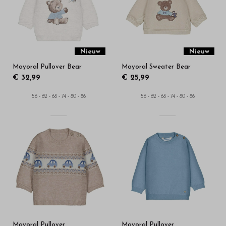
in
onze
webshop
Nieuw
Nieuw
Mayoral Pullover Bear
Mayoral Sweater Bear
€ 32,99
€ 25,99
56 - 62 - 68 - 74 - 80 - 86
56 - 62 - 68 - 74 - 80 - 86
Mayoral Pullover
Mayoral Pullover