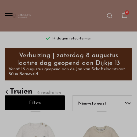
0
14 dagen retourtermijn
Truien
Verhuizing | zaterdag 8 augustus
-
laatste dag geopend aan Dijkje 13
Vanaf 15 augustus geopend aan de Jan van Schaffelaarstraat
Bestel
50 in Barneveld
kinderkleding
Truien
6 resultaten
van
Filters
hoge
kwaliteit