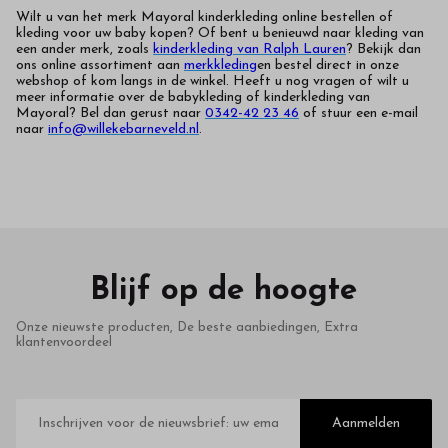
Wilt u van het merk Mayoral kinderkleding online bestellen of
kleding voor uw baby kopen? Of bent u benieuwd naar kleding van
een ander merk, zoals
kinderkleding van Ralph Lauren
? Bekijk dan
ons online assortiment aan
merkkleding
en bestel direct in onze
webshop of kom langs in de winkel. Heeft u nog vragen of wilt u
meer informatie over de babykleding of kinderkleding van
Mayoral? Bel dan gerust naar
0342-42 23 46
of stuur een e-mail
naar
info@willekebarneveld.nl
.
Blijf op de hoogte
Onze nieuwste producten, De beste aanbiedingen, Extra
klantenvoordeel
E-
mailadres
Aanmelden