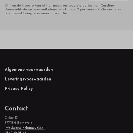
Blijf op de hoogte van al het moois en speciale acties van Caroline
Barneveld via onze e-mail nieuwsbrief (max. 2 per maand). Zie ook onze
privacyverklaring voor meer informatie.
Footer
Algemene voorwaarden
Leveringsvoorwaarden
Privacy Policy
Contact
Dijkje 13
3771BN Barneveld
info@carolinebarneveld.nl
0342-42 23 46