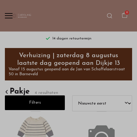
0
14 dagen retourtermijn
Pakje
Verhuizing | zaterdag 8 augustus
-
laatste dag geopend aan Dijkje 13
Vanaf 15 augustus geopend aan de Jan van Schaffelaarstraat
Bestel
50 in Barneveld
kinderkleding
Pakje
4 resultaten
van
Filters
hoge
kwaliteit