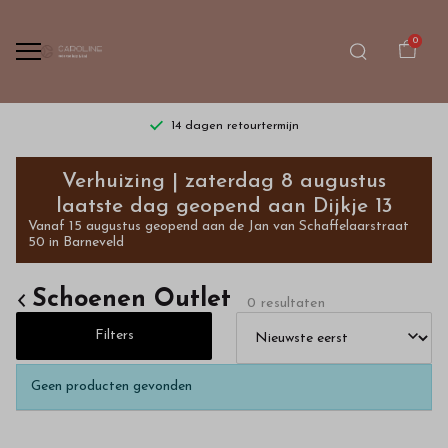
0
14 dagen retourtermijn
Schoenen
Verhuizing | zaterdag 8 augustus
Outlet
laatste dag geopend aan Dijkje 13
Vanaf 15 augustus geopend aan de Jan van Schaffelaarstraat
-
50 in Barneveld
Bestel
Schoenen Outlet
0 resultaten
kinderkleding
Filters
van
Geen producten gevonden
hoge