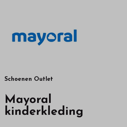
kwaliteit
in
onze
webshop
Schoenen Outlet
Mayoral
kinderkleding