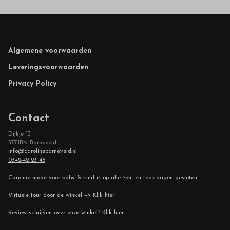
Footer
Algemene voorwaarden
Leveringsvoorwaarden
Privacy Policy
Contact
Dijkje 13
3771BN Barneveld
info@carolinebarneveld.nl
0342-42 23 46
Caroline mode voor baby & kind is op alle zon- en feestdagen gesloten.
Virtuele tour door de winkel --> Klik hier
Review schrijven over onze winkel? Klik hier