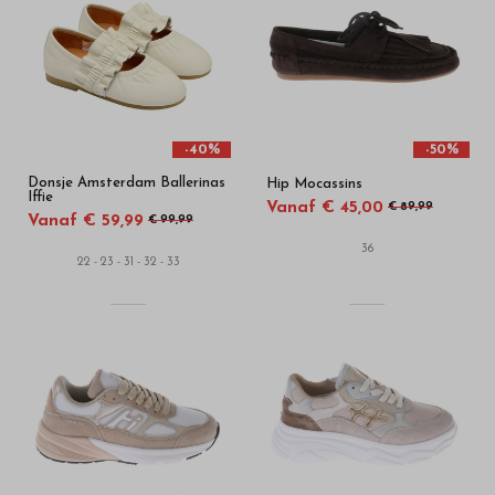
-40%
-50%
Donsje Amsterdam Ballerinas
Hip Mocassins
Iffie
Vanaf € 45,00
€ 89,99
Vanaf € 59,99
€ 99,99
36
22 - 23 - 31 - 32 - 33