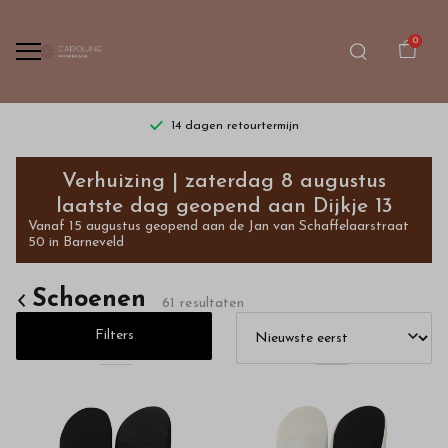
0
Gratis verzending vanaf €75,- | dinsdag t/m zaterdag
Schoenen
Verhuizing | zaterdag 8 augustus
-
laatste dag geopend aan Dijkje 13
Vanaf 15 augustus geopend aan de Jan van Schaffelaarstraat
Bestel
50 in Barneveld
kinderkleding
Schoenen
61 resultaten
van
Filters
hoge
kwaliteit