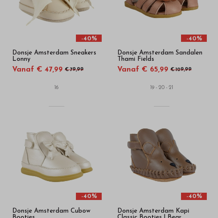
-40%
-40%
Donsje Amsterdam Sneakers
Donsje Amsterdam Sandalen
Lonny
Thami Fields
Vanaf € 47,99
Vanaf € 65,99
€ 79,99
€ 109,99
16
19 - 20 - 21
-40%
-40%
Donsje Amsterdam Cubow
Donsje Amsterdam Kapi
Booties
Classic Booties | Bear