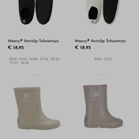
in
onze
webshop
Maesy® Antislip Schoentjes
Maesy® Antislip Schoentjes
€ 18,95
€ 18,95
18-20 - 21-23 - 24-26 - 27-29 - 30-32 -
18-20 - 21-23
33-35 - 36-38