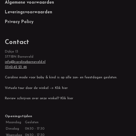
Footer
Algemene voorwaarden
Leveringsvoorwaarden
Privacy Policy
Contact
Dijkje 13
3771BN Barneveld
info@carolinebarneveld.nl
0342-42 23 46
Caroline mode voor baby & kind is op alle zon- en feestdagen gesloten.
Virtuele tour door de winkel --> Klik hier
Review schrijven over onze winkel? Klik hier
Openingstijden
Maandag
Gesloten
Dinsdag
09:30 - 17:30
Woensdag
09:30 - 17:30