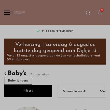
0
14 dagen retourtermijn
Exclusieve
Verhuizing | zaterdag 8 augustus
babykleding
laatste dag geopend aan Dijkje 13
Vanaf 15 augustus geopend aan de Jan van Schaffelaarstraat
shopt
50 in Barneveld
u
Baby's
7 resultaten
in
Baby jongens
onze
Filters
webshop