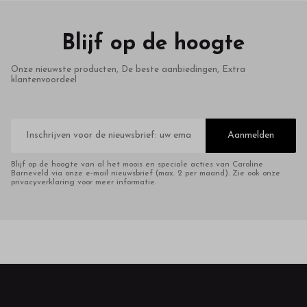
Blijf op de hoogte
Onze nieuwste producten, De beste aanbiedingen, Extra
klantenvoordeel
E-
mailadres
Aanmelden
Blijf op de hoogte van al het moois en speciale acties van Caroline
Barneveld via onze e-mail nieuwsbrief (max. 2 per maand). Zie ook onze
privacyverklaring voor meer informatie.