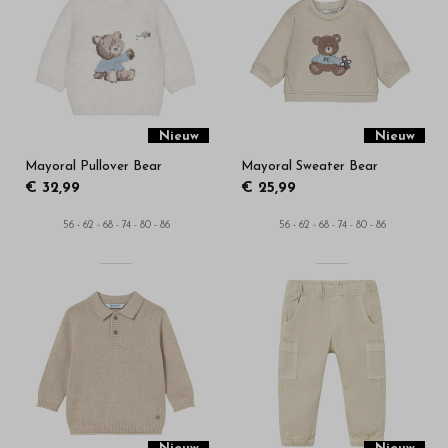
-
Bestel
kinderkleding
van
Nieuw
Nieuw
Mayoral Pullover Bear
Mayoral Sweater Bear
hoge
€ 32,99
€ 25,99
kwaliteit
56 - 62 - 68 - 74 - 80 - 86
56 - 62 - 68 - 74 - 80 - 86
in
onze
webshop