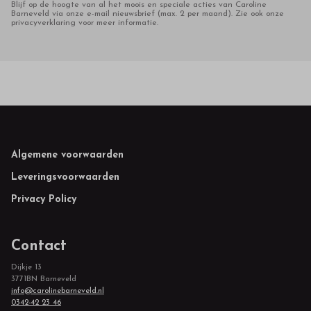
Blijf op de hoogte van al het moois en speciale acties van Caroline
Barneveld via onze e-mail nieuwsbrief (max. 2 per maand). Zie ook onze
privacyverklaring voor meer informatie.
Footer
Algemene voorwaarden
Leveringsvoorwaarden
Privacy Policy
Contact
Dijkje 13
3771BN Barneveld
info@carolinebarneveld.nl
0342-42 23 46