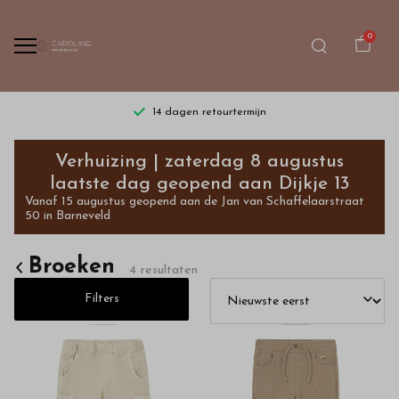
0
14 dagen retourtermijn
Broeken
Verhuizing | zaterdag 8 augustus
-
laatste dag geopend aan Dijkje 13
Vanaf 15 augustus geopend aan de Jan van Schaffelaarstraat
Bestel
50 in Barneveld
kinderkleding
Broeken
4 resultaten
van
Filters
hoge
kwaliteit