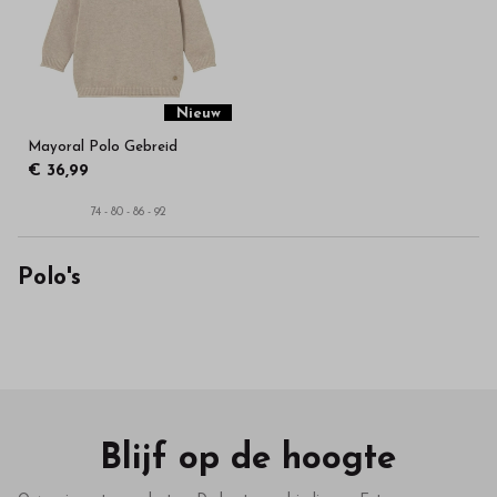
in
onze
webshop
Nieuw
Mayoral Polo Gebreid
€ 36,99
74 - 80 - 86 - 92
Polo's
Blijf op de hoogte