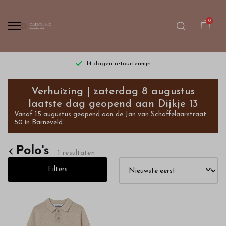
0
14 dagen retourtermijn
Polo's
Verhuizing | zaterdag 8 augustus
-
laatste dag geopend aan Dijkje 13
Vanaf 15 augustus geopend aan de Jan van Schaffelaarstraat
Bestel
50 in Barneveld
kinderkleding
Polo's
1 resultaten
van
Filters
hoge
kwaliteit