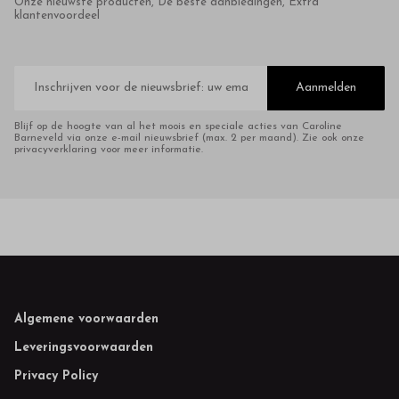
Onze nieuwste producten, De beste aanbiedingen, Extra
klantenvoordeel
E-
mailadres
Aanmelden
Blijf op de hoogte van al het moois en speciale acties van Caroline
Barneveld via onze e-mail nieuwsbrief (max. 2 per maand). Zie ook onze
privacyverklaring voor meer informatie.
Footer
Algemene voorwaarden
Leveringsvoorwaarden
Privacy Policy