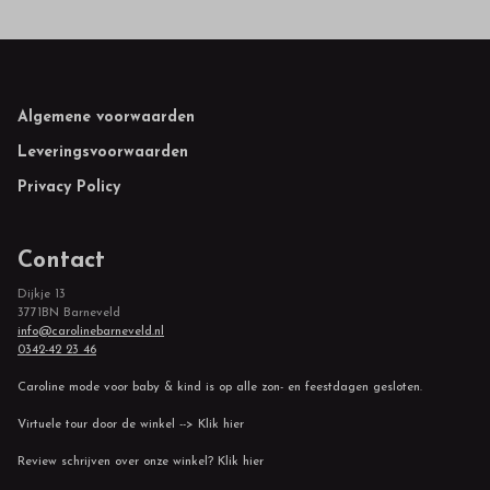
Footer
Algemene voorwaarden
Leveringsvoorwaarden
Privacy Policy
Contact
Dijkje 13
3771BN Barneveld
info@carolinebarneveld.nl
0342-42 23 46
Caroline mode voor baby & kind is op alle zon- en feestdagen gesloten.
Virtuele tour door de winkel --> Klik hier
Review schrijven over onze winkel? Klik hier