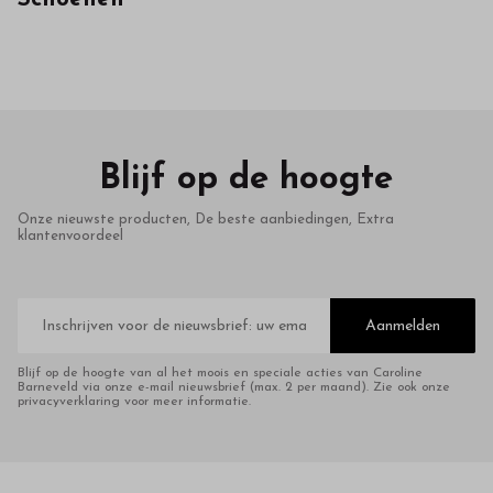
in
onze
webshop
Blijf op de hoogte
Onze nieuwste producten, De beste aanbiedingen, Extra
klantenvoordeel
E-
mailadres
Aanmelden
Blijf op de hoogte van al het moois en speciale acties van Caroline
Barneveld via onze e-mail nieuwsbrief (max. 2 per maand). Zie ook onze
privacyverklaring voor meer informatie.