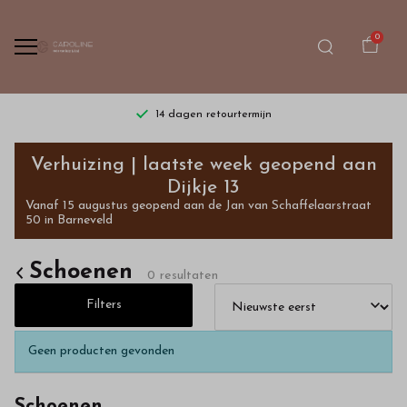
0
14 dagen retourtermijn
Schoenen
Verhuizing | laatste week geopend aan
-
Dijkje 13
Vanaf 15 augustus geopend aan de Jan van Schaffelaarstraat
Bestel
50 in Barneveld
kinderkleding
Schoenen
0 resultaten
van
Filters
hoge
Geen producten gevonden
kwaliteit
Schoenen