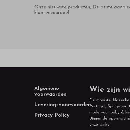
Onze nieuwste producten, De beste aanbie
klantenvoordeel
Footer
Algemene
Wie zijn wi
voorwaarden
De mooiste, klassieke
Leveringsvoorwaarden
Portugal, Spanje en It
mode voor baby & kin
Privacy Policy
Binnen de openingstij
onze winkel.