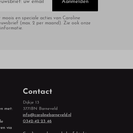
Aanmelden
t moois en speciale acties van Caroline
euwsbrief (max. 2 per maand). Zie ook onze
informatie.
Contact
Dijkje 13
en met:
3771BN Barneveld
info@carolinebarneveld.nl
0342-42 23 46
de
ren via