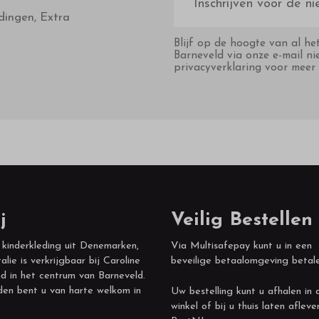
mailadres
dingen, Extra
Blijf op de hoogte van al he
Barneveld via onze e-mail ni
privacyverklaring voor meer 
j
Veilig Bestellen
 kinderkleding uit Denemarken,
Via Multisafepay kunt u in een
alie is verkrijgbaar bij Caroline
beveilige betaalomgeving betal
d in het centrum van Barneveld.
den bent u van harte welkom in
Uw bestelling kunt u afhalen in 
winkel of bij u thuis laten afleve