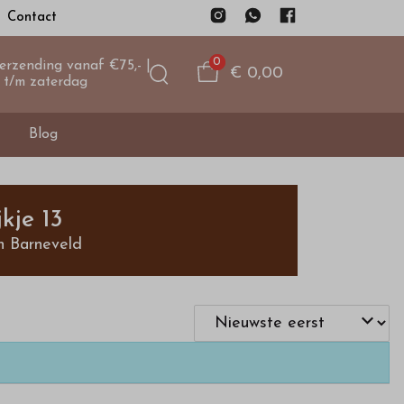
Contact
0
verzending vanaf €75,- |
€ 0,00
 t/m zaterdag
Blog
kje 13
n Barneveld