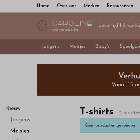
Home
Over ons
Merken
Retourneren
Levertijd 1-2 werk
Jongens
Meisjes
Baby's
Speelgoe
T-
shirts
Verhu
Vanaf 15 a
-
Bestel
Nieuw
T-shirts
0 resulta
Jongens
kinderkleding
Geen producten gevonden
Meisjes