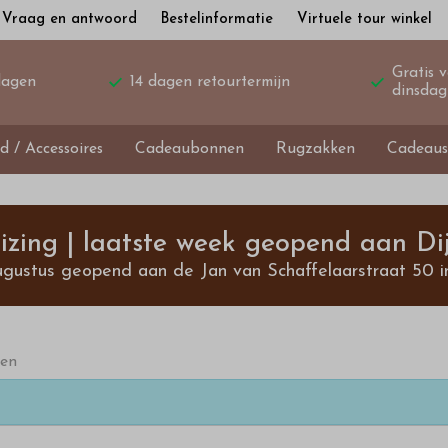
Vraag en antwoord
Bestelinformatie
Virtuele tour winkel
Gratis 
dagen
14 dagen retourtermijn
dinsdag
d / Accessoires
Cadeaubonnen
Rugzakken
Cadeaus
izing | laatste week geopend aan Dij
ugustus geopend aan de Jan van Schaffelaarstraat 50 i
ten