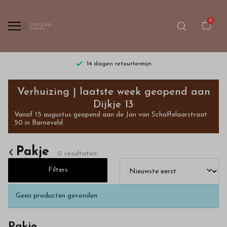
0
14 dagen retourtermijn
Pakje
Verhuizing | laatste week geopend aan
-
Dijkje 13
Vanaf 15 augustus geopend aan de Jan van Schaffelaarstraat
Bestel
50 in Barneveld
kinderkleding
Pakje
0 resultaten
van
Filters
hoge
Geen producten gevonden
kwaliteit
Pakje