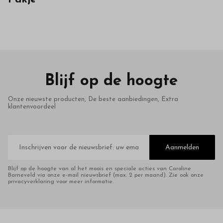
in
onze
webshop
Blijf op de hoogte
Onze nieuwste producten, De beste aanbiedingen, Extra
klantenvoordeel
E-
mailadres
Aanmelden
Blijf op de hoogte van al het moois en speciale acties van Caroline
Barneveld via onze e-mail nieuwsbrief (max. 2 per maand). Zie ook onze
privacyverklaring voor meer informatie.