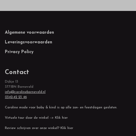
Footer
Algemene voorwaarden
Leveringsvoorwaarden
Privacy Policy
Contact
Dijkje 13
3771BN Barneveld
info@carolinebarneveld.nl
0342-42 23 46
Caroline mode voor baby & kind is op alle zon- en feestdagen gesloten.
Virtuele tour door de winkel --> Klik hier
Review schrijven over onze winkel? Klik hier