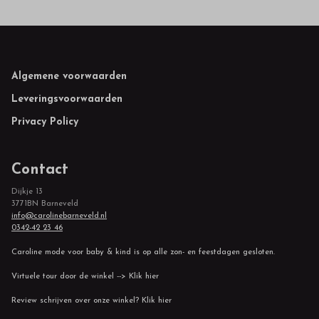
Footer
Algemene voorwaarden
Leveringsvoorwaarden
Privacy Policy
Contact
Dijkje 13
3771BN Barneveld
info@carolinebarneveld.nl
0342-42 23 46
Caroline mode voor baby & kind is op alle zon- en feestdagen gesloten.
Virtuele tour door de winkel --> Klik hier
Review schrijven over onze winkel? Klik hier