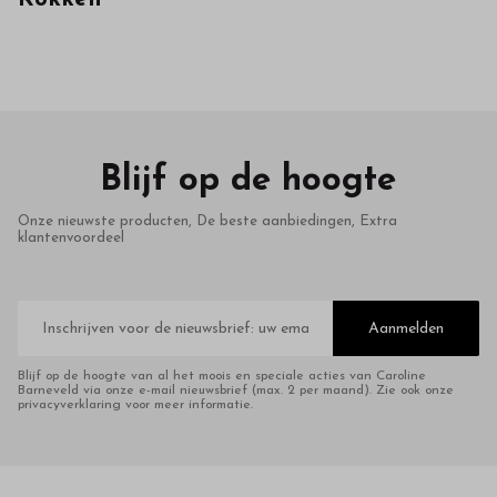
in
onze
webshop
Blijf op de hoogte
Onze nieuwste producten, De beste aanbiedingen, Extra
klantenvoordeel
E-
mailadres
Aanmelden
Blijf op de hoogte van al het moois en speciale acties van Caroline
Barneveld via onze e-mail nieuwsbrief (max. 2 per maand). Zie ook onze
privacyverklaring voor meer informatie.