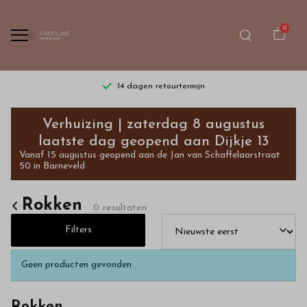
0
14 dagen retourtermijn
Rokken
Verhuizing | zaterdag 8 augustus
-
laatste dag geopend aan Dijkje 13
Vanaf 15 augustus geopend aan de Jan van Schaffelaarstraat
Bestel
50 in Barneveld
kinderkleding
Rokken
0 resultaten
van
Filters
hoge
Geen producten gevonden
kwaliteit
Rokken