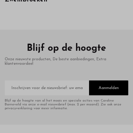
in
onze
webshop
Blijf op de hoogte
Onze nieuwste producten, De beste aanbiedingen, Extra
klantenvoordeel
E-
mailadres
Aanmelden
Blijf op de hoogte van al het moois en speciale acties van Caroline
Barneveld via onze e-mail nieuwsbrief (max. 2 per maand). Zie ook onze
privacyverklaring voor meer informatie.