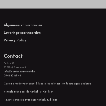
Footer
Algemene voorwaarden
Leveringsvoorwaarden
Privacy Policy
Contact
Dijkje 13
3771BN Barneveld
info@carolinebarneveld.nl
0342-42 23 46
Caroline mode voor baby & kind is op alle zon- en feestdagen gesloten.
Virtuele tour door de winkel --> Klik hier
Review schrijven over onze winkel? Klik hier