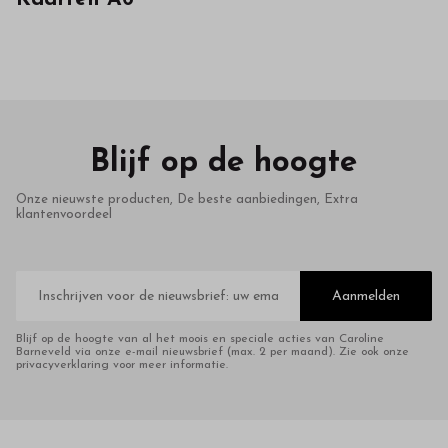
kwaliteit
in
onze
webshop
Blijf op de hoogte
Onze nieuwste producten, De beste aanbiedingen, Extra
klantenvoordeel
E-
mailadres
Aanmelden
Blijf op de hoogte van al het moois en speciale acties van Caroline
Barneveld via onze e-mail nieuwsbrief (max. 2 per maand). Zie ook onze
privacyverklaring voor meer informatie.