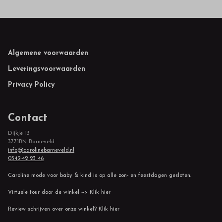
Footer
Algemene voorwaarden
Leveringsvoorwaarden
Privacy Policy
Contact
Dijkje 13
3771BN Barneveld
info@carolinebarneveld.nl
0342-42 23 46
Caroline mode voor baby & kind is op alle zon- en feestdagen gesloten.
Virtuele tour door de winkel --> Klik hier
Review schrijven over onze winkel? Klik hier