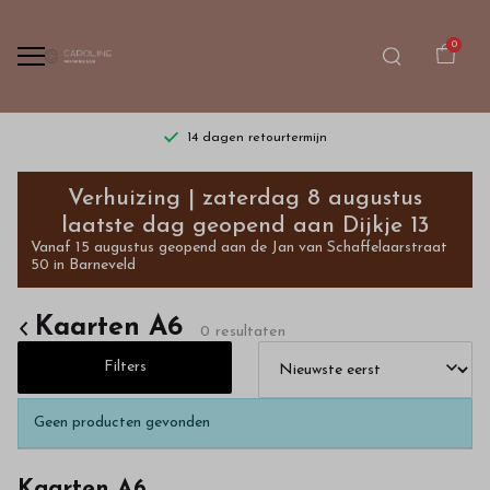
0
14 dagen retourtermijn
Kaarten
Verhuizing | zaterdag 8 augustus
A6
laatste dag geopend aan Dijkje 13
Vanaf 15 augustus geopend aan de Jan van Schaffelaarstraat
-
50 in Barneveld
Bestel
Kaarten A6
0 resultaten
kinderkleding
Filters
van
Geen producten gevonden
hoge
Kaarten A6