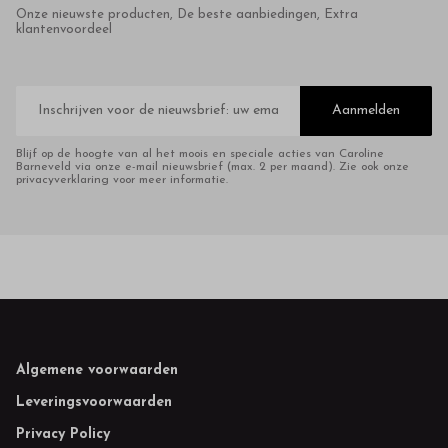
Onze nieuwste producten, De beste aanbiedingen, Extra
klantenvoordeel
E-
mailadres
Aanmelden
Blijf op de hoogte van al het moois en speciale acties van Caroline
Barneveld via onze e-mail nieuwsbrief (max. 2 per maand). Zie ook onze
privacyverklaring voor meer informatie.
Footer
Algemene voorwaarden
Leveringsvoorwaarden
Privacy Policy