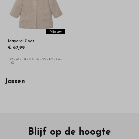
in
onze
webshop
Nieuw
Mayoral Coat
€ 67,99
92 - 98 - 104 - 110 - 116 - 122 - 128 - 134 -
140
Jassen
Blijf op de hoogte