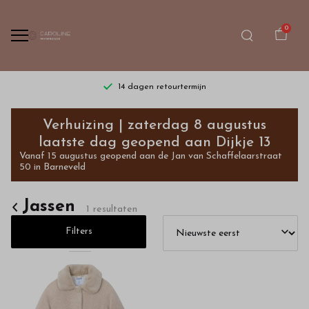
0
14 dagen retourtermijn
Jassen
Verhuizing | zaterdag 8 augustus
-
laatste dag geopend aan Dijkje 13
Vanaf 15 augustus geopend aan de Jan van Schaffelaarstraat
Bestel
50 in Barneveld
kinderkleding
Jassen
1 resultaten
van
Filters
hoge
kwaliteit