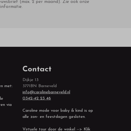
euwsbrief (max. 2 per maand). Zie ook onze
informatie.
Contact
Dijkje 13
en met:
3771BN Barneveld
info@carolinebarneveld.nl
0342-42 23 46
de
ren via
Caroline mode voor baby & kind is op
alle zon- en feestdagen gesloten.
Virtuele tour door de winkel --> Klik