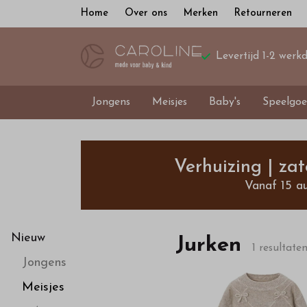
Home
Over ons
Merken
Retourneren
Levertijd 1-2 werk
Jongens
Meisjes
Baby's
Speelgoe
Jurken
-
Verhuizing | za
Vanaf 15 a
Bestel
kinderkleding
Nieuw
Jurken
1 resultate
Jongens
van
Meisjes