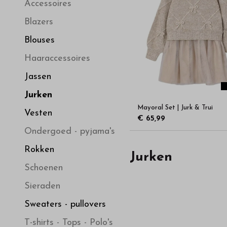
hoge
Accessoires
Blazers
kwaliteit
Blouses
in
Haaraccessoires
Jassen
onze
Jurken
Mayoral Set | Jurk & Trui
webshop
Vesten
€ 65,99
Ondergoed - pyjama's
Rokken
Jurken
Schoenen
Sieraden
Sweaters - pullovers
T-shirts - Tops - Polo's