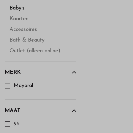
Baby's
Kaarten
Accessoires
Bath & Beauty
Outlet (alleen online)
MERK
Kies een Merk om op te filteren
Mayoral
MAAT
Kies een Maat om op te filteren
92