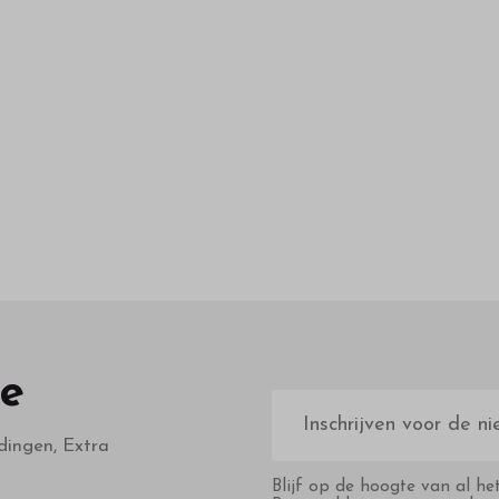
te
E-
mailadres
dingen, Extra
Blijf op de hoogte van al he