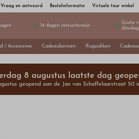
Vraag en antwoord
Bestelinformatie
Virtuele tour winkel
Gratis 
dagen
14 dagen retourtermijn
dinsdag
d / Accessoires
Cadeaubonnen
Rugzakken
Cadeaus
terdag 8 augustus laatste dag geope
ugustus geopend aan de Jan van Schaffelaarstraat 50 i
n