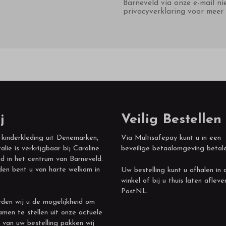
Barneveld via onze e-mail ni
privacyverklaring voor meer 
j
Veilig Bestellen
 kinderkleding uit Denemarken,
Via Multisafepay kunt u in een
alie is verkrijgbaar bij Caroline
beveilige betaalomgeving betal
d in het centrum van Barneveld.
den bent u van harte welkom in
Uw bestelling kunt u afhalen in 
winkel of bij u thuis laten afleve
PostNL.
den wij u de mogelijkheid om
amen te stellen uit onze actuele
 van uw bestelling pakken wij