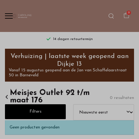
0
14 dagen retourtermijn
Meisjes
Verhuizing | laatste week geopend aan
Outlet
Dijkje 13
Vanaf 15 augustus geopend aan de Jan van Schaffelaarstraat
92
50 in Barneveld
t/m
Meisjes Outlet 92 t/m
0 resultaten
maat 176
maat
Filters
176
-
Geen producten gevonden