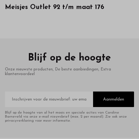
Bestel
Meisjes Outlet 92 t/m maat 176
kinderkleding
van
hoge
kwaliteit
Blijf op de hoogte
in
Onze nieuwste producten, De beste aanbiedingen, Extra
klantenvoordeel
onze
webshop
E-
mailadres
Aanmelden
Blijf op de hoogte van al het moois en speciale acties van Caroline
Barneveld via onze e-mail nieuwsbrief (max. 2 per maand). Zie ook onze
privacyverklaring voor meer informatie.