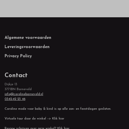
Footer
Algemene voorwaarden
Leveringsvoorwaarden
Privacy Policy
Contact
Dijkje 13
3771BN Barneveld
info@carolinebarneveld.nl
0342-42 23 46
Caroline mode voor baby & kind is op alle zon- en feestdagen gesloten.
Virtuele tour door de winkel --> Klik hier
Review schrijven over onze winkel? Klik hier