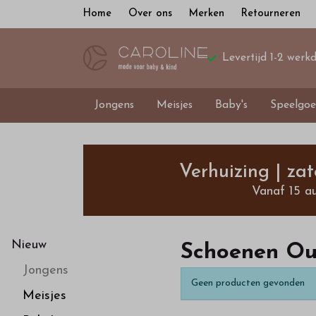
Home
Over ons
Merken
Retourneren
Levertijd 1-2 werk
Jongens
Meisjes
Baby's
Speelgoe
Schoenen
Outlet
Verhuizing | za
Vanaf 15 a
-
Bestel
Nieuw
Schoenen Ou
Jongens
kinderkleding
Geen producten gevonden
Meisjes