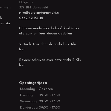
Dijkje 13
en met:
3771BN Barneveld
info@carolinebarneveld.nl
0342-42 23 46
de
ren via
Caroline mode voor baby & kind is op
alle zon- en feestdagen gesloten.
Virtuele tour door de winkel --> Klik
hier
Review schrijven over onze winkel? Klik
hier
Openingstijden
Maandag
Gesloten
Dinsdag
09:30 - 17:30
Woensdag
09:30 - 17:30
Donderdag
09:30 - 17:30