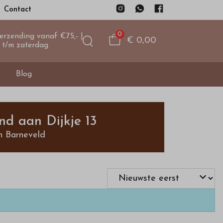
Contact
0
verzending vanaf €75,- |
€ 0,00
 t/m zaterdag
Blog
nd aan Dijkje 13
n Barneveld