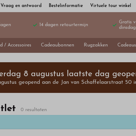
Vraag en antwoord
Bestelinformatie
Virtuele tour winkel
Gratis 
dagen
14 dagen retourtermijn
dinsdag
d / Accessoires
Cadeaubonnen
Rugzakken
Cadeaus
terdag 8 augustus laatste dag geope
ugustus geopend aan de Jan van Schaffelaarstraat 50 i
tlet
0 resultaten