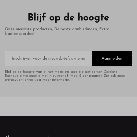
Blijf op de hoogte
Onze nieuwste producten, De beste aanbiedingen, Extra
klantenvoordeel
E-
mailadres
Aanmelden
Blijf op de hoogte van al het moois en speciale acties van Caroline
Barneveld via onze e-mail nieuwsbrief (max. 2 per maand). Zie ook onze
privacyverklaring voor meer informatie.