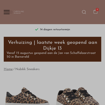
0
14 dagen retourtermijn
Nubikk
Verhuizing | laatste week geopend aan
Sneakers
Dijkje 13
Vanaf 15 augustus geopend aan de Jan van Schaffelaarstraat
-
50 in Barneveld
Bestel
Home
Nubikk Sneakers
kinderkleding
van
hoge