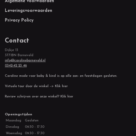
Footer
Algemene voorwaarden
Leveringsvoorwaarden
Privacy Policy
Contact
Dijkje 13
3771BN Barneveld
info@carolinebarneveld.nl
0342-42 23 46
Caroline mode voor baby & kind is op alle zon- en feestdagen gesloten.
Virtuele tour door de winkel --> Klik hier
Review schrijven over onze winkel? Klik hier
Openingstijden
Maandag
Gesloten
Dinsdag
09:30 - 17:30
Woensdag
09:30 - 17:30