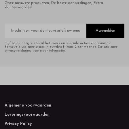
Onze nieuwste producten, De beste aanbiedingen, Extra
klantenvoordeel
E-
mailadres
Aanmelden
Blijf op de hoogte van al het moois en speciale acties van Caroline
Barneveld via onze e-mail nieuwsbrief (max. 2 per maand). Zie ook onze
privacyverklaring voor meer informatie.
Footer
Algemene voorwaarden
Leveringsvoorwaarden
Privacy Policy