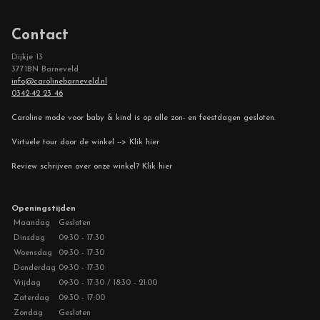
Contact
Dijkje 13
3771BN Barneveld
info@carolinebarneveld.nl
0342-42 23 46
Caroline mode voor baby & kind is op alle zon- en feestdagen gesloten.
Virtuele tour door de winkel --> Klik hier
Review schrijven over onze winkel? Klik hier
Openingstijden
Maandag
Gesloten
Dinsdag
09:30 - 17:30
Woensdag
09:30 - 17:30
Donderdag
09:30 - 17:30
Vrijdag
09:30 - 17:30 / 18:30 - 21:00
Zaterdag
09:30 - 17:00
Zondag
Gesloten