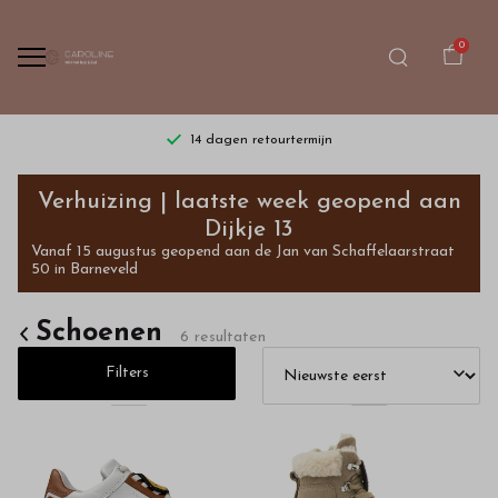
0
14 dagen retourtermijn
Schoenen
Verhuizing | laatste week geopend aan
-
Dijkje 13
Vanaf 15 augustus geopend aan de Jan van Schaffelaarstraat
Bestel
50 in Barneveld
kinderkleding
Schoenen
6 resultaten
van
Filters
hoge
kwaliteit